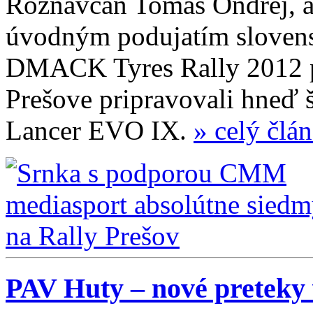
Rožňavčan Tomáš Ondrej, al
úvodným podujatím slovens
DMACK Tyres Rally 2012 po
Prešove pripravovali hneď š
Lancer EVO IX.
» celý člá
PAV Huty – nové preteky