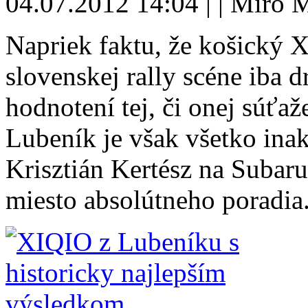
04.07.2012 14:04 | | Miro 
Napriek faktu, že košický 
slovenskej rally scéne iba 
hodnotení tej, či onej súťa
Lubeník je však všetko ina
Krisztián Kertész na Subar
miesto absolútneho poradia