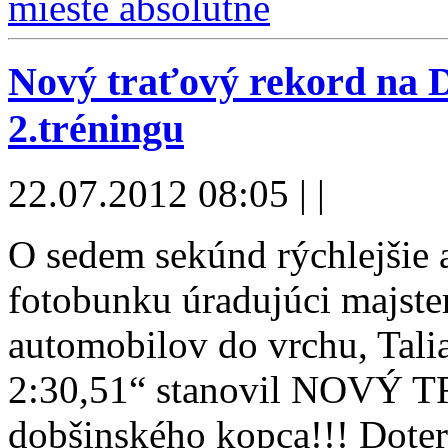
Nový traťový rekord na 
2.tréningu
22.07.2012 08:05 | |
O sedem sekúnd rýchlejšie a
fotobunku úradujúci majste
automobilov do vrchu, Tal
2:30,51“ stanovil NOV
dobšinského kopca!!! Doter