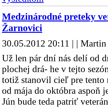
Medzinárodné preteky vet
Žarnovici
30.05.2012 20:11 | | Martin
Už len pár dní nás delí od 
plochej drá- he v tejto sez
totiž stanovil cieľ pre tent
od mája do októbra aspoň je
Jún bude teda patriť veter