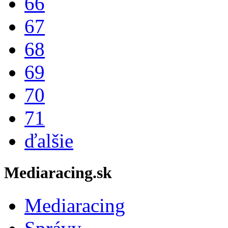
66
67
68
69
70
71
ďalšie
Mediaracing.sk
Mediaracing