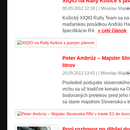
XIQIO na Rally Košice s j
05.09.2012 12:18 | | Miroslav Majl�
Košický XIQIO Rally Team sa na 
maďarskou posádkou András Hadi
špecifikácie R4.
» celý článok
Peter Ambrúz – Majster Sl
litrov
20.09.2013 13:41 | | Miroslav Majl�
Posledné podujatie slovenského
vrchu sa už tradične konalo na O
bodovaných pretekov, pred jeho 
sa stane majstrom Slovenska v tr
Prvý rozhovor po dlhšej d