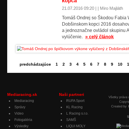
kopca
21.07.2016 09:20 | | Miro Majláth
Tomáš Ondrej so Škodou Fabia
Dobšinskom kopci 2016 dosahova
a jednoznačne ovládol skupinu A
vylúčenie.
» celý článok
predchádzajúce
1
2
3
4
5
6
7
8
9
10
Mediaracing.sk
Naši partneri
Všetky práva
Mediaracing
RUFA Sport
Copyri
Created by
Správy
KL Racing
Video
L Racing s.r.o.
S
Fotogaléria
SAMŠ
Výsledky
LIQUI MOLY