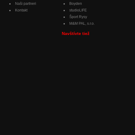
Naši partneri
Boyden
Kontakt
studioLIFE
Šport Rysy
M&M PAL, s.r.o.
Navštívte tiež