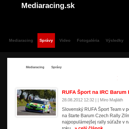
Mediaracing.sk
Mediaracing
Správy
Video
Fotogaléria
Výsledky
Mediaracing
Správy
SPRÁVY
Kart
RUFA Šport na IRC Barum
28.08.2012 12:32 | | Miro Majláth
Slovenský RUFA Šport Team v po
na štarte Barum Czech Rally Zlín
najpopulárnejšej rally súťaže v 
roku.
» celý článok