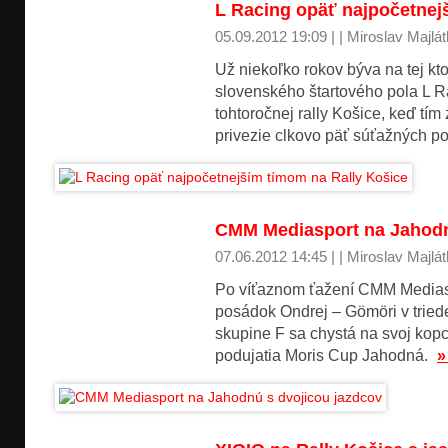
L Racing opäť najpočetnej
05.09.2012 19:09 | | Miroslav Majlát
Už niekoľko rokov býva na tej kto
slovenského štartového pola L R
tohtoročnej rally Košice, keď t
privezie clkovo päť súťažných p
CMM Mediasport na Jahodn
07.06.2012 14:45 | | Miroslav Majlát
Po víťaznom ťažení CMM Mediasp
posádok Ondrej – Gömöri v tried
skupine F sa chystá na svoj kopc
podujatia Moris Cup Jahodná.
»