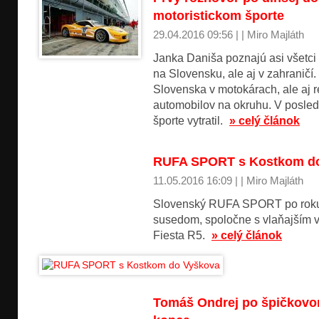
motoristickom športe
29.04.2016 09:56 | | Miro Majláth
Janka Daniša poznajú asi všetci 
na Slovensku, ale aj v zahranič
Slovenska v motokárach, ale aj 
automobilov na okruhu. V posled
športe vytratil.
» celý článok
RUFA SPORT s Kostkom d
11.05.2016 16:09 | | Miro Majláth
Slovenský RUFA SPORT po roku 
susedom, spoločne s vlaňajším
Fiesta R5.
» celý článok
Tomáš Ondrej po špičkovo