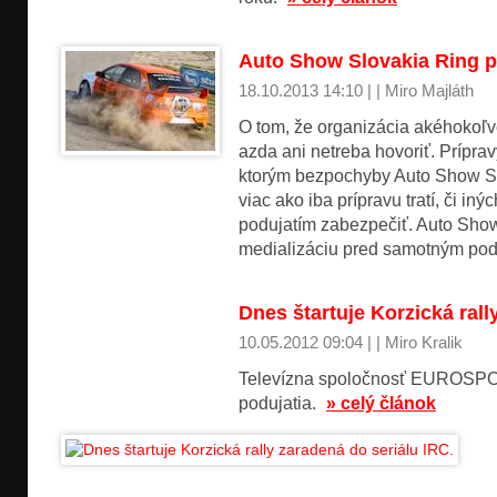
Auto Show Slovakia Ring pr
18.10.2013 14:10 | | Miro Majláth
O tom, že organizácia akéhokoľv
azda ani netreba hovoriť. Príprav
ktorým bezpochyby Auto Show Slo
viac ako iba prípravu tratí, či i
podujatím zabezpečiť. Auto Show
medializáciu pred samotným pod
Dnes štartuje Korzická rall
10.05.2012 09:04 | | Miro Kralik
Televízna spoločnosť EUROSPOR
podujatia.
» celý článok