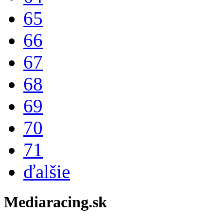
65
66
67
68
69
70
71
ďalšie
Mediaracing.sk