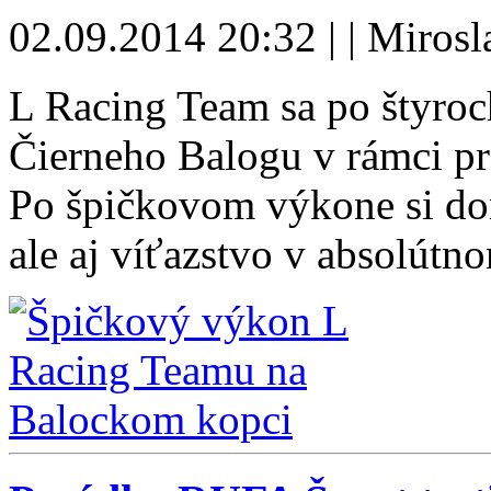
02.09.2014 20:32 | | Miros
L Racing Team sa po štyroc
Čierneho Balogu v rámci p
Po špičkovom výkone si d
ale aj víťazstvo v absolútn