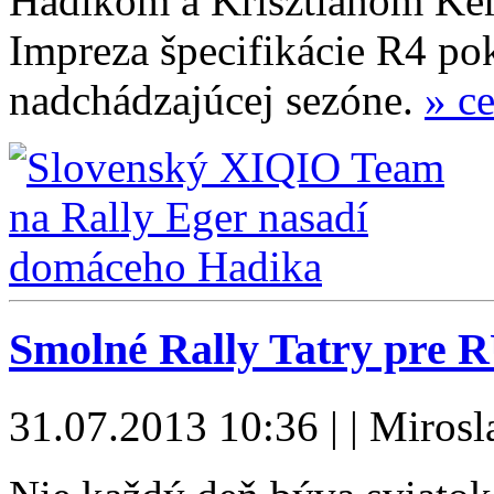
Hadikom a Krisztiánom Ker
Impreza špecifikácie R4 pok
nadchádzajúcej sezóne.
» c
Smolné Rally Tatry pre 
31.07.2013 10:36 | | Miros