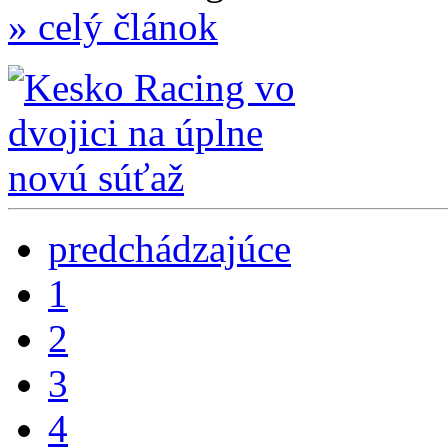
» celý článok
predchádzajúce
1
2
3
4