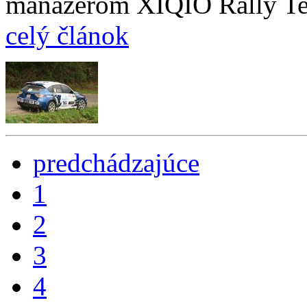
manažérom XIQIO Rally T
celý článok
predchádzajúce
1
2
3
4