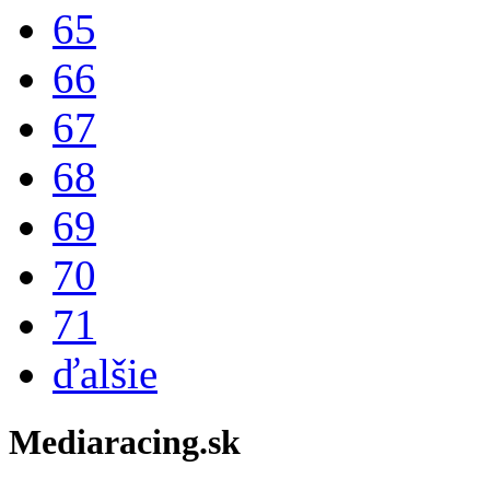
65
66
67
68
69
70
71
ďalšie
Mediaracing.sk