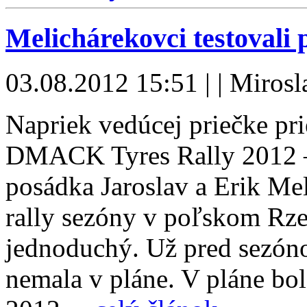
Melichárekovci testovali
03.08.2012 15:51 | | Mirosl
Napriek vedúcej priečke pri
DMACK Tyres Rally 2012 –
posádka Jaroslav a Erik Mel
rally sezóny v poľskom Rz
jednoduchý. Už pred sezóno
nemala v pláne. V pláne bol