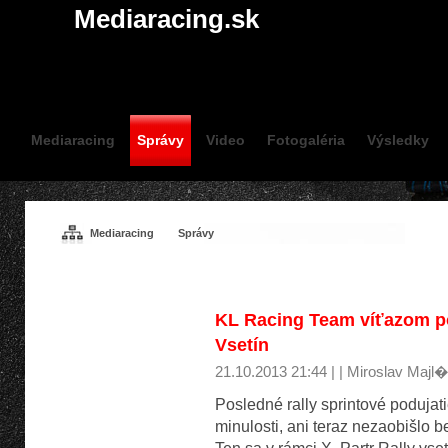
Mediaracing.sk
Mediaracing
Správy
Video
Fotogaléria
Výsledky
Mediaracing
Správy
SPRÁVY
Kart
KL Racing Team víťazom po
Vsetín
21.10.2013 21:44 | | Miroslav Majl�
Posledné rally sprintové podujat
minulosti, ani teraz nezaobišlo