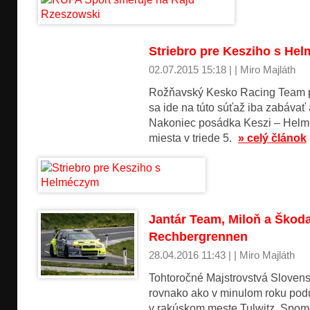
Striebro pre Kesziho s He
02.07.2015 15:18 | | Miro Majláth
Rožňavský Kesko Racing Team pr
sa ide na túto súťaž iba zabávať
Nakoniec posádka Keszi – Helm
miesta v triede 5.
» celý článok
Jantár Team, Miloň a Škod
Rechbergrennen
28.04.2016 11:43 | | Miro Majláth
Tohtoročné Majstrovstvá Slovens
rovnako ako v minulom roku pod
v rakúskom meste Tulwitz. Spom