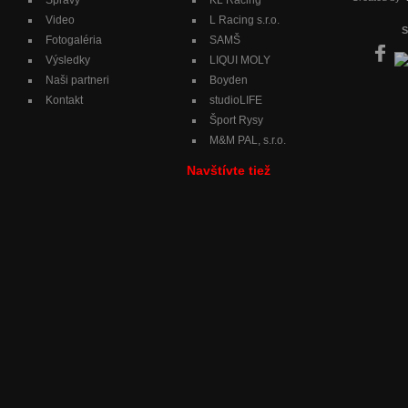
Správy
KL Racing
Video
L Racing s.r.o.
S
Fotogaléria
SAMŠ
Výsledky
LIQUI MOLY
Naši partneri
Boyden
Kontakt
studioLIFE
Šport Rysy
M&M PAL, s.r.o.
Navštívte tiež