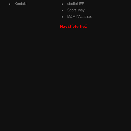
Kontakt
studioLIFE
Šport Rysy
M&M PAL, s.r.o.
Navštívte tiež