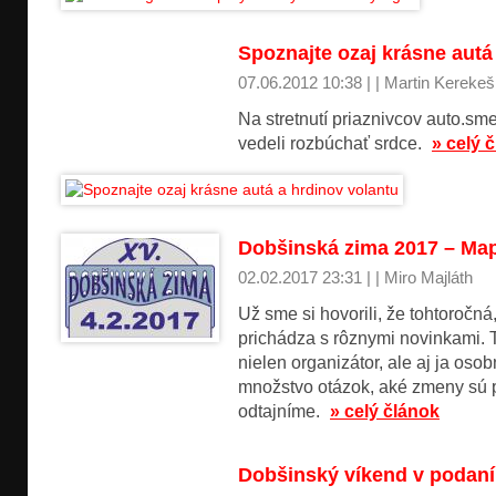
Spoznajte ozaj krásne autá
07.06.2012 10:38 | | Martin Kerekeš
Na stretnutí priaznivcov auto.sm
vedeli rozbúchať srdce.
» celý 
Dobšinská zima 2017 – Map
02.02.2017 23:31 | | Miro Majláth
Už sme si hovorili, že tohtoročn
prichádza s rôznymi novinkami. Ti
nielen organizátor, ale aj ja os
množstvo otázok, aké zmeny sú p
odtajníme.
» celý článok
Dobšinský víkend v podaní