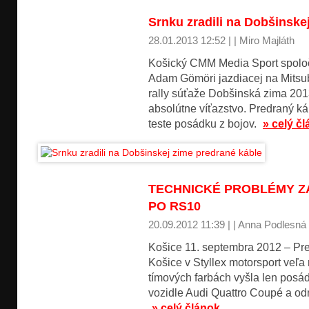
Srnku zradili na Dobšinske
28.01.2013 12:52 | | Miro Majláth
Košický CMM Media Sport spolo
Adam Gömöri jazdiacej na Mitsub
rally súťaže Dobšinská zima 2013
absolútne víťazstvo. Predraný ká
teste posádku z bojov.
» celý č
TECHNICKÉ PROBLÉMY ZA
PO RS10
20.09.2012 11:39 | | Anna Podlesná
Košice 11. septembra 2012 – Pr
Košice v Styllex motorsport veľa 
tímových farbách vyšla len posád
vozidle Audi Quattro Coupé a odni
» celý článok