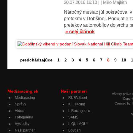
20.07.2016 16:19 | | Miro Majláth
Náročný mesiac júl pokračoval v
pretekmi v Dobšinej. Podujatie z
pretekov automobilov do vrchu pr
» celý článok
predchádzajúce
1
2
3
4
5
6
7
8
9
10
Mediaracing.sk
Naši partneri
Všetky práva
Mediaracing
RUFA Sport
Copyri
Created by
Správy
KL Racing
Video
L Racing s.r.o.
S
Fotogaléria
SAMŠ
Výsledky
LIQUI MOLY
Naši partneri
Boyden