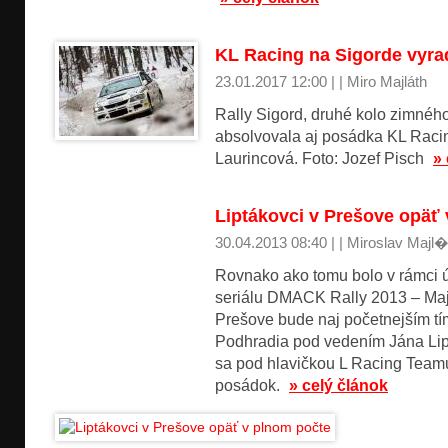
KL Racing na Sigorde vyra
23.01.2017 12:00 | | Miro Majláth
Rally Sigord, druhé kolo zimnéh
absolvovala aj posádka KL Racin
Laurincová. Foto: Jozef Pisch
»
Liptákovci v Prešove opäť
30.04.2013 08:40 | | Miroslav Majl�
Rovnako ako tomu bolo v rámci ú
seriálu DMACK Rally 2013 – Majs
Prešove bude naj početnejším tí
Podhradia pod vedením Jána Liptá
sa pod hlavičkou L Racing Teamu
posádok.
» celý článok