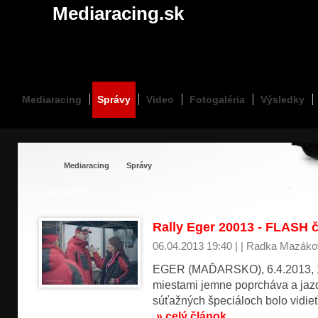
Mediaracing.sk
Mediaracing
Správy
Video
Fotogaléria
Výsledky
Mediaracing
Správy
SPRÁVY
Kart
Rally Eger 20013 - FLASH č
06.04.2013 19:40 | | Radka Mazák
EGER (MAĎARSKO), 6.4.2013, 17.
miestami jemne poprcháva a jazd
súťažných špeciáloch bolo vidieť 
» celý článok