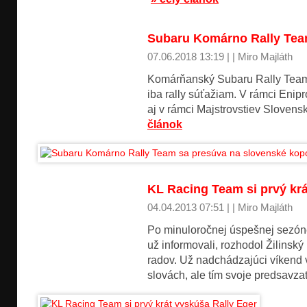
Subaru Komárno Rally Tea
07.06.2018 13:19 | | Miro Majláth
Komárňanský Subaru Rally Team
iba rally súťažiam. V rámci Enip
aj v rámci Majstrovstiev Slovens
článok
KL Racing Team si prvý krá
04.04.2013 07:51 | | Miro Majláth
Po minuloročnej úspešnej sezón
už informovali, rozhodol Žilinsk
radov. Už nadchádzajúci víkend v
slovách, ale tím svoje predsavzat