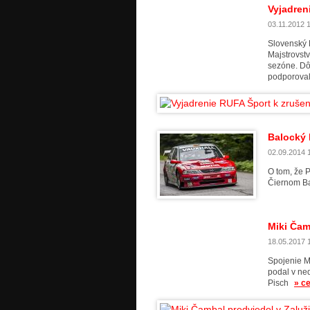
Vyjadren
03.11.2012 1
Slovenský 
Majstrovstv
sezóne. Dôv
podporovali
Balocký 
02.09.2014 1
O tom, že 
Čiernom Ba
Miki Čam
18.05.2017 1
Spojenie M
podal v ned
Pisch
» c