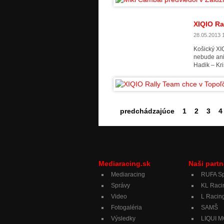
XIQIO Ra
28.05.2013 1
Košický XI
nebude ani
Hadik – Kr
predchádzajúce
1
2
3
4
Mediaracing.sk
Naši partn
Mediaracing
RUFA Sp
Správy
KL Raci
Video
L Racing
Fotogaléria
SAMŠ
Výsledky
LIQUI 