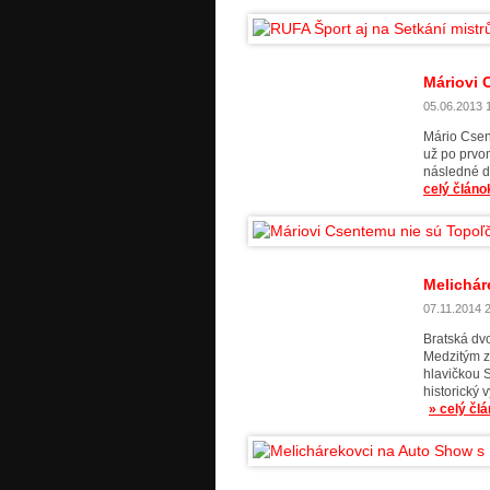
Máriovi 
05.06.2013 1
Mário Csen
už po prvom
následné d
celý článo
Melichár
07.11.2014 2
Bratská dvo
Medzitým zí
hlavičkou 
historický
» celý čl