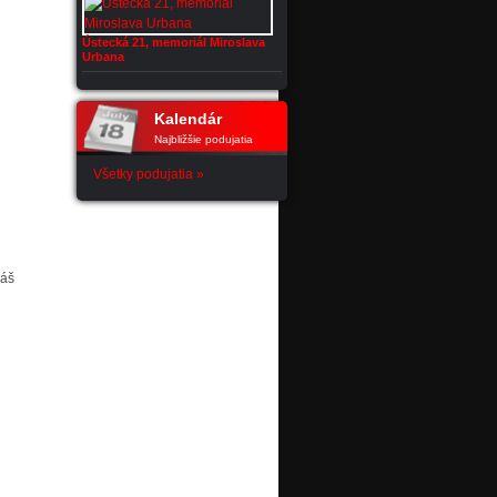
Ústecká 21, memoriál Miroslava
Urbana
Kalendár
Najbližšie podujatia
Všetky podujatia »
máš