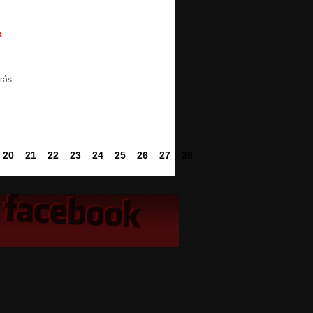
k
drás
20
21
22
23
24
25
26
27
28
29
30
31
32
33