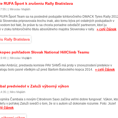
ie RUFA Šport k zrušeniu Rally Bratislava
7:55 | | Miroslav Majláth
RUFA Šport Team sa na posledné podujatie tohtoročného DMACK Tyres Rally 201
á Slovenska pripravovala trochu inak, ako tomu býva pri ostatných podujatiach v
odom bol fakt, že práve tu sa chcela poriadne odvďačiť partnerom, ktorí ju
 v zisku tohtoročného titulu absolútneho majstra Slovenska v rally.
» celý článok
kopec pohľadom Slovak National HillClimb Teamu
9:49 | | Miroslav Majl�th
Peter Ambrúz, predseda komisie PAV SAMŠ má prsty v znovuzrodení pretekov v
logu bolo jasné všetkým už pred štartom Balockého kopca 2014.
» celý článok
bal predviedol v Zaluži výborný výkon
4:35 | | Miro Majláth
ojmíra Čambala s novým Citroënom Saxo začína veľmi dobre fungovať. Výkon, kto
eľu v poľskej Zaluži svedčí o tom, že si s autom už dokonale rozumie. Foto: Jozef
elý článok