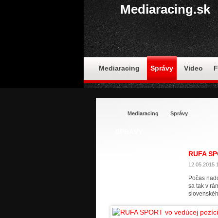
Mediaracing.sk
Mediaracing
Správy
Video
F
Mediaracing
Správy
SPRÁVY
RUFA SPO
12.05.2015 1
Počas nadch
sa tak v r
slovenské