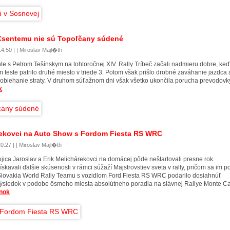
Csentemu nie sú Topoľčany súdené
4:50 | | Miroslav Majl�th
te s Petrom Tešínskym na tohtoročnej XIV. Rally Tríbeč začali nadmieru dobre, keď
 teste patrilo druhé miesto v triede 3. Potom však prišlo drobné zaváhanie jazdca 
obiehanie straty. V druhom súťažnom dni však všetko ukončila porucha prevodovk
k
ekovci na Auto Show s Fordom Fiesta RS WRC
0:27 | | Miroslav Majl�th
jica Jaroslav a Erik Melichárekovci na domácej pôde neštartovali presne rok.
skavali ďalšie skúsenosti v rámci súžaží Majstrovstiev sveta v rally, pričom sa im p
Slovakia World Rally Teamu s vozidlom Ford Fiesta RS WRC podarilo dosiahnúť
 výsledok v podobe ôsmeho miesta absolútneho poradia na slávnej Rallye Monte Ca
ánok