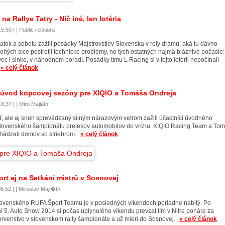
na Rallye Tatry - Nič iné, len lotéria
:50 | | Public relations
atok a sobotu zažili posádky Majstrovstiev Slovenska v rely drámu, aká tu dávno
hých síce postretli technické problémy, no tých ostatných najmä bláznivé počasie:
vec i slnko, v náhodnom poradí. Posádky tímu L Racing si v tejto lotérii nepočínali
» celý článok
úvod kopcovej sezóny pre XIQIO a Tomáša Ondreja
8:37 | | Miro Majláth
ď, ale aj sneh sprevádzaný silným nárazovým vetrom zažili účastníci úvodného
slovenského šampionátu pretekov automobilov do vrchu. XIQIO Racing Team a To
hádzali domov so striebrom.
» celý článok
rt aj na Setkání mistrů v Sosnovej
6:52 | | Miroslav Majl�th
ovenského RUFA Šport Teamu je v posledných víkendoch poriadne nabitý. Po
í 5. Auto Show 2014 si počas uplynulého víkendu prevzal tím v Nitre poháre za
prvenstvo v slovenskom rally šampionáte a už mieri do Sosnovej.
» celý článok