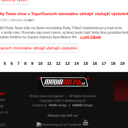
lly Team chce v Topoľčanoch minimálne obhájiť vlaňajší výsledo
0:00 | | Miroslav Majl�th
QIO Rally Team ešte na štarte novodobej Rally Tríbeč neabsentoval a inak tomu
 v tomto roku. Rovnako ako pred rokom, aj teraz bude hájiť farby tímu posádka An
isztián Kertész na Subaru Impreza špecifikácie R4.
» celý článok
5
6
7
8
9
10
11
12
13
14
15
16
17
18
19
eri
Všetky práva vyhradené
|
All Rights Reserved
ort
Copyright 2026 © Mediaracing.sk
Created by
PeOk
design
&
InMAD
Design
ng
 s.r.o.
Sledujte nás tiež na:
MOLY