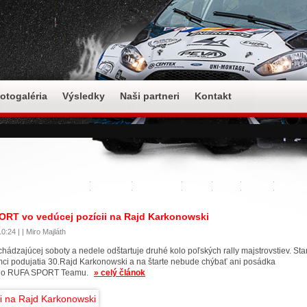
otogaléria
Výsledky
Naši partneri
Kontakt
Karting
Motokáry
PAO
PAV
Rally
Najno
RT vo vedúcej pozícii na Rajd Karkonowski
0:24 | | Miro Majláth
ádzajúcej soboty a nedele odštartuje druhé kolo poľských rally majstrovstiev. St
ámci podujatia 30.Rajd Karkonowski a na štarte nebude chýbať ani posádka
ho RUFA SPORT Teamu.
» celý článok