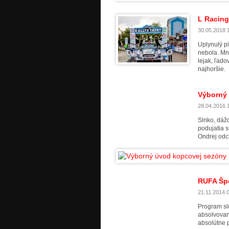
L Racing 
30.05.2018 15
Uplynulý pi
nebola. Mno
lejak, ľado
najhoršie.
Výborný 
28.04.2016 1
Slnko, dáž
podujatia 
Ondrej odc
RUFA Špo
21.11.2014 0
Program sl
absolvovan
absolútne 