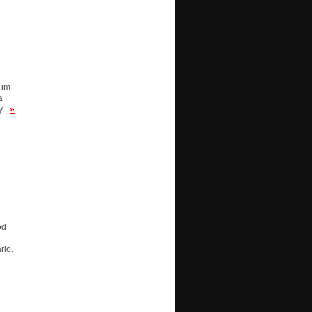
 im
a
y.
»
od
rlo.