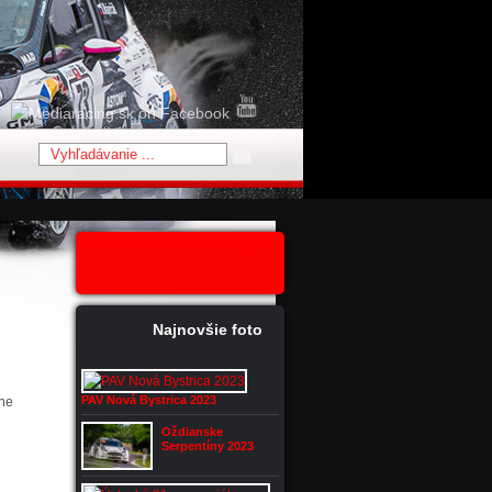
Facebook - Mediaracing.sk
všie
Najnovšie foto
PAV Nová Bystrica 2023
ane
Oždianske
Serpentíny 2023