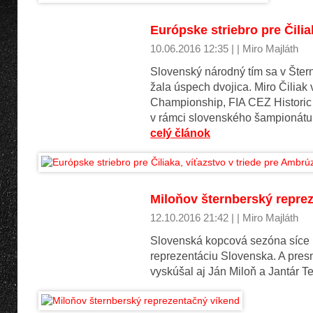
Európske striebro pre Čilia
10.06.2016 12:35 | | Miro Majláth
Slovenský národný tím sa v Šternb
žala úspech dvojica. Miro Čiliak 
Championship, FIA CEZ Historic
v rámci slovenského šampionátu
celý článok
Miloňov šternberský repre
12.10.2016 21:42 | | Miro Majláth
Slovenská kopcová sezóna síce už
reprezentáciu Slovenska. A presne
vyskúšal aj Ján Miloň a Jantár 