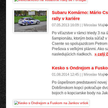
Subaru Komárno: Mário Csen
rally v kariére
07.05.2013 16:09 | | Miroslav Majl�
Po víťazstve v rámci triedy 3 na
šampionátu, ktorým bola súťaž v
Csente so spolujazdcom Petrom
Prešova s veľkými plánmi. Ako sa
nasledujúcich riadkoch.
» celý 
Kesko s Ondrejom a Fusko
01.08.2014 12:45 | | Miroslav Majl�
Po úspešnom predstavení novej t
Dobšinskom kopci pokračuje dvo
bojoch o kopciarske body na Ja