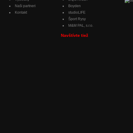
Naši partneri
Boyden
Kontakt
studioLIFE
Šport Rysy
M&M PAL, s.r.o.
Navštívte tiež