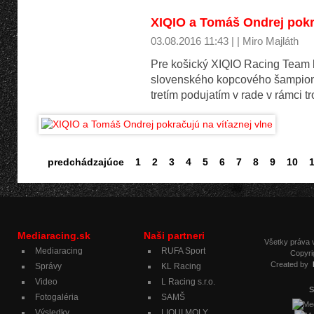
XIQIO a Tomáš Ondrej pokr
03.08.2016 11:43 | | Miro Majláth
Pre košický XIQIO Racing Team 
slovenského kopcového šampioná
tretím podujatím v rade v rámci 
predchádzajúce
1
2
3
4
5
6
7
8
9
10
Mediaracing.sk
Naši partneri
Všetky práva
Mediaracing
RUFA Sport
Copyri
Created by
Správy
KL Racing
Video
L Racing s.r.o.
S
Fotogaléria
SAMŠ
Výsledky
LIQUI MOLY