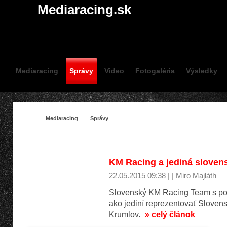
Mediaracing.sk
Mediaracing
Správy
Video
Fotogaléria
Výsledky
Mediaracing
Správy
SPRÁVY
Kart
KM Racing a jediná slove
22.05.2015 09:38 | | Miro Majláth
Slovenský KM Racing Team s po
ako jediní reprezentovať Sloven
Krumlov.
» celý článok