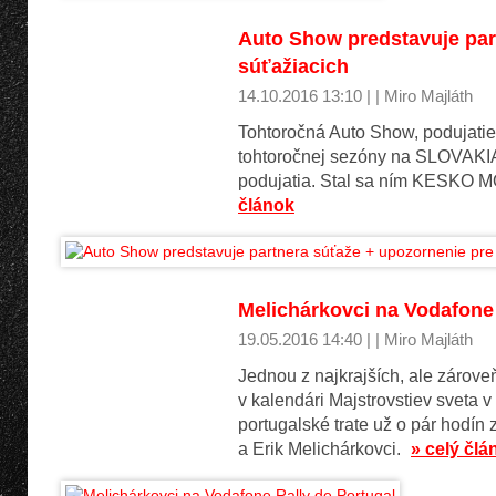
Auto Show predstavuje par
súťažiacich
14.10.2016 13:10 | | Miro Majláth
Tohtoročná Auto Show, podujatie 
tohtoročnej sezóny na SLOVAKI
podujatia. Stal sa ním KESKO M
článok
Melichárkovci na Vodafone 
19.05.2016 14:40 | | Miro Majláth
Jednou z najkrajších, ale zárove
v kalendári Majstrovstiev sveta v
portugalské trate už o pár hodí
a Erik Melichárkovci.
» celý člá