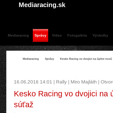
Mediaracing.sk
Mediaracing
Správy
Video
Fotogaléria
Výsledky
Mediaracing
Správy
Kesko Racing vo dvojici na úplne novú
SPRÁVY
16.06.2016 14:01 | Rally | Miro Majláth | Otvo
Kesko Racing vo dvojici na 
súťaž