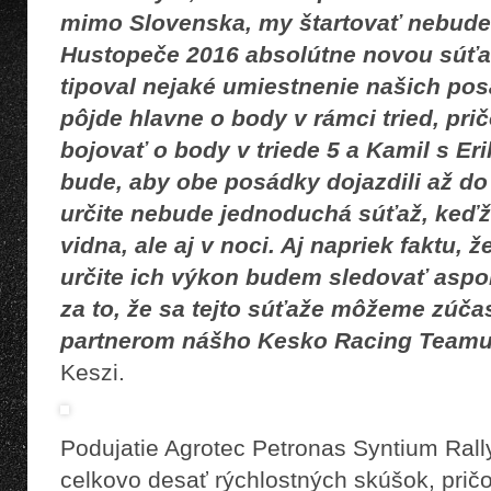
mimo Slovenska, my štartovať nebudem
Hustopeče 2016 absolútne novou súťa
tipoval nejaké umiestnenie našich po
pôjde hlavne o body v rámci tried, pr
bojovať o body v triede 5 a Kamil s Er
bude, aby obe posádky dojazdili až do 
určite nebude jednoduchá súťaž, keďže
vidna, ale aj v noci. Aj napriek faktu,
určite ich výkon budem sledovať aspo
za to, že sa tejto súťaže môžeme zúča
partnerom nášho Kesko Racing Teamu
Keszi.
Podujatie Agrotec Petronas Syntium Ral
celkovo desať rýchlostných skúšok, prič