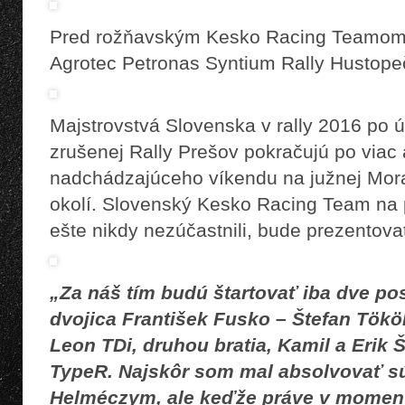
Pred rožňavským Kesko Racing Teamom s
Agrotec Petronas Syntium Rally Hustope
Majstrovstvá Slovenska v rally 2016 po ú
zrušenej Rally Prešov pokračujú po via
nadchádzajúceho víkendu na južnej Mora
okolí. Slovenský Kesko Racing Team na p
ešte nikdy nezúčastnili, bude prezentov
„Za náš tím budú štartovať iba dve po
dvojica František Fusko – Štefan Tökö
Leon TDi, druhou bratia, Kamil a Erik 
TypeR. Najskôr som mal absolvovať sú
Helméczym, ale keďže práve v momen