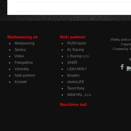
Mediaracing.sk
Naši partneri
Všetky práva
Mediaracing
RUFA Sport
Copyri
Created by
Správy
KL Racing
Video
L Racing s.r.o.
S
Fotogaléria
SAMŠ
Výsledky
LIQUI MOLY
Naši partneri
Boyden
Kontakt
studioLIFE
Šport Rysy
M&M PAL, s.r.o.
Navštívte tiež