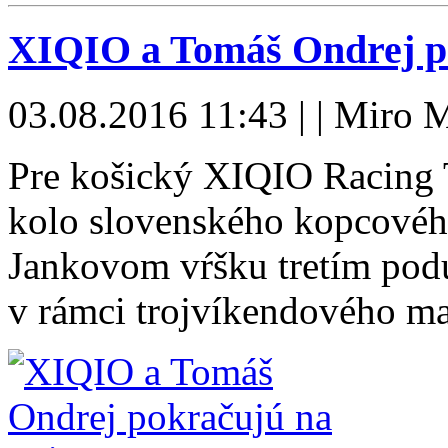
XIQIO a Tomáš Ondrej po
03.08.2016 11:43 | | Miro M
Pre košický XIQIO Racing T
kolo slovenského kopcového
Jankovom vŕšku tretím podu
v rámci trojvíkendového m