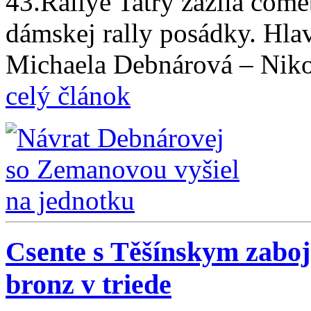
43.Rallye Tatry zažila come
dámskej rally posádky. Hlav
Michaela Debnárová – Niko
celý článok
Csente s Těšínskym zabojo
bronz v triede