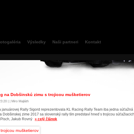
otogaléria
Výsledky
Naši partneri
Kontakt
Karting
Motokáry
PAO
PAV
Rally
Najčítane
g na Dobšinskú zimu s trojicou mušketierov
3:20 | | Miro Majláth
na januárovej Rally Sigord reprezentovala KL Racing Rally Team iba jedna súťažná
 Dobšinskej zime 2017 sa slovenský rally tím predstaví hneď s trojicou súťažiacich
f Pisch, Jakub Rovný
» celý článok