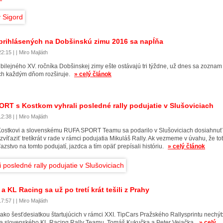
rihlásených na Dobšinskú zimu 2016 sa napĺňa
2:15 | | Miro Majláth
ubilejného XV. ročníka Dobšinskej zimy ešte ostávajú tri týždne, už dnes sa zoznam
ch každým dňom rozširuje.
» celý článok
RT s Kostkom vyhrali posledné rally podujatie v Slušoviciach
2:38 | | Miro Majláth
ostkovi a slovenskému RUFA SPORT Teamu sa podarilo v Slušoviciach dosiahnuť
e zvíťaziť tretíkrát v rade v rámci podujatia Mikuláš Rally. Ak vezmeme v úvahu, že tot
íťazstvo na tomto podujatí, jazdca a tím opäť prepísali históriu.
» celý článok
 KL Racing sa už po tretí krát tešili z Prahy
7:57 | | Miro Majláth
 ako šesťdesiatkou štartujúcich v rámci XXI. TipCars Pražského Rallysprintu nechý
a slovenského KL Racing Rally Teamu, Tomáš Kukučka a Peter Vejačka.
» celý