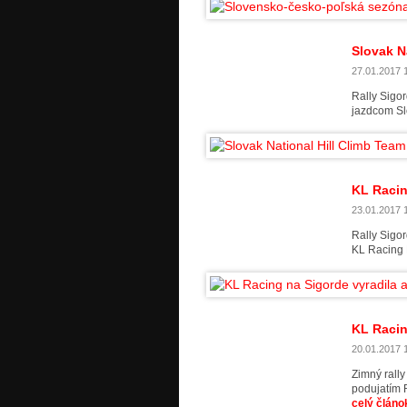
Slovak N
27.01.2017 1
Rally Sigo
jazdcom Sl
KL Racin
23.01.2017 1
Rally Sigo
KL Racing 
KL Racin
20.01.2017 1
Zimný rall
podujatím 
celý článo