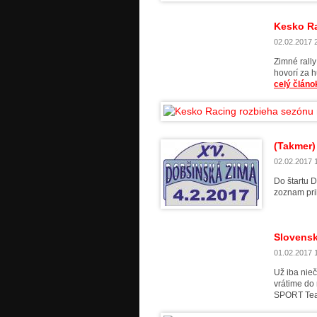
Kesko Ra
02.02.2017 2
Zimné rall
hovorí za 
celý článo
(Takmer)
02.02.2017 1
Do štartu D
zoznam pri
Slovens
01.02.2017 1
Už iba nie
vrátime do
SPORT Tea