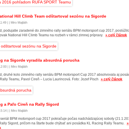
ational Hill Climb Team odštartoval sezónu na Sigorde
1:49 | | Miro Majláth
rd, podujatie zaradené do zimného rally seriálu BPM motorsport cup 2017, poslúžil
ovak National Hill Climb Teamu na rozbeh v rámci zimnej prípravy.
» celý článok
g na Sigorde vyradila absurdná porucha
2:00 | | Miro Majláth
rd, druhé kolo zimného rally seriálu BPM motorsport Cup 2017 absolvovala aj pos
Rally Teamu, Pavol Cireň – Lucia Laurincová. Foto: Jozef Pisch
» celý článok
g a Paľo Cireň na Rally Sigord
5:14 | | Miro Majláth
y seriál BPM motorsport cup 2017 pokračuje počas nadchádzajúcej soboty (21.1.20
Rally Sigord, pričom na štarte bude chýbať ani posádka KL Racing Rally Teamu.
»
k