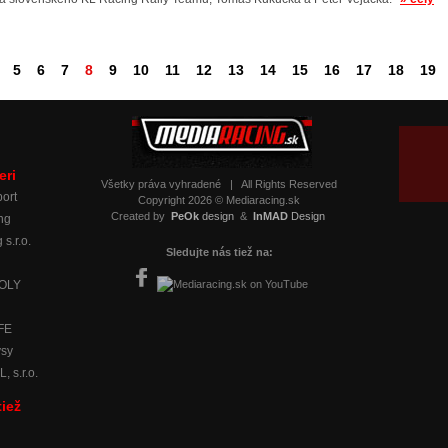
5
6
7
8
9
10
11
12
13
14
15
16
17
18
19
eri
Všetky práva vyhradené
|
All Rights Reserved
ort
Copyright 2026 © Mediaracing.sk
Created by
PeOk
design
&
InMAD
Design
ng
 s.r.o.
Sledujte nás tiež na:
MOLY
IFE
ysy
 s.r.o.
tiež