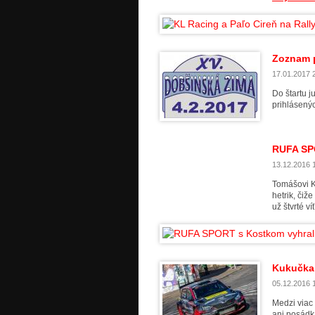
Zoznam p
17.01.2017 2
Do štartu j
prihlásený
RUFA SPO
13.12.2016 1
Tomášovi K
hetrik, čiž
už štvrté v
Kukučka a
05.12.2016 1
Medzi viac
ani posádk