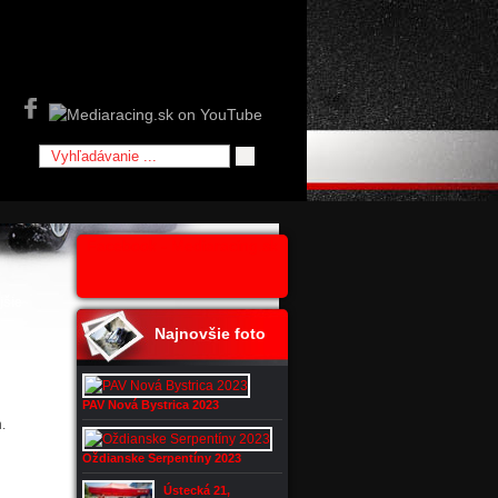
Facebook - Mediaracing.sk
jšie
Najnovšie foto
PAV Nová Bystrica 2023
.
Oždianske Serpentíny 2023
Ústecká 21,