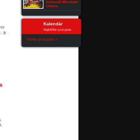
memoriál Miroslava
Urbana
Kalendár
ovo
Najbližšie podujatia
ť.
»
Všetky podujatia »
ok
e
A