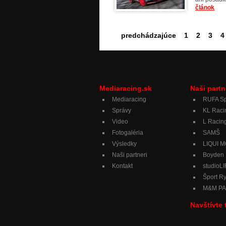
článok
predchádzajúce
1
2
3
4
Mediaracing.sk
Naši partn
Mediaracing
RUFA Sp
Správy
KL Raci
Video
L Racing
Fotogaléria
SAMŠ
Výsledky
LIQUI 
Naši partneri
Boyden
Kontakt
studioL
Šport R
M&M PAL,
Navštívte 