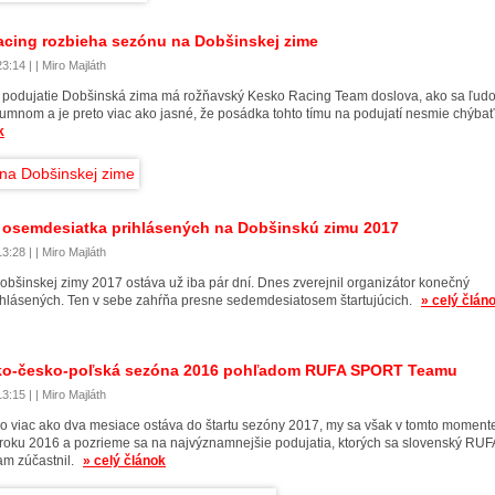
cing rozbieha sezónu na Dobšinskej zime
3:14 | | Miro Majláth
y podujatie Dobšinská zima má rožňavský Kesko Racing Team doslova, ako sa ľud
humnom a je preto viac ako jasné, že posádka tohto tímu na podujatí nesmie chýba
k
 osemdesiatka prihlásených na Dobšinskú zimu 2017
3:28 | | Miro Majláth
obšinskej zimy 2017 ostáva už iba pár dní. Dnes zverejnil organizátor konečný
hlásených. Ten v sebe zahŕňa presne sedemdesiatosem štartujúcich.
» celý člán
ko-česko-poľská sezóna 2016 pohľadom RUFA SPORT Teamu
3:15 | | Miro Majláth
čo viac ako dva mesiace ostáva do štartu sezóny 2017, my sa však v tomto moment
 roku 2016 a pozrieme sa na najvýznamnejšie podujatia, ktorých sa slovenský RUF
m zúčastnil.
» celý článok