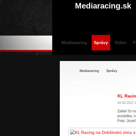
Mediaracing.sk
Mediaracing
Správy
Video
F
Mediaracing
Správy
SPRÁVY
KL Racin
02.02.2017 2
Zatiaľ čo 
posádka, na
Foto: Joze