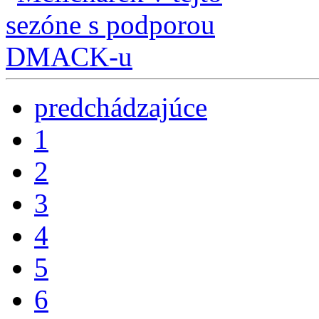
predchádzajúce
1
2
3
4
5
6