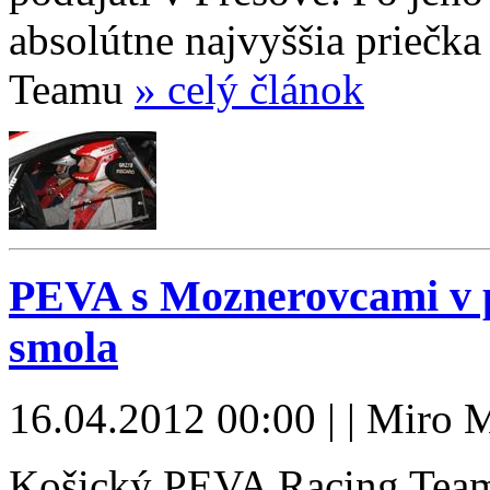
absolútne najvyššia prieč
Teamu
» celý článok
PEVA s Moznerovcami v pi
smola
16.04.2012 00:00 | | Miro 
Košický PEVA Racing Team 