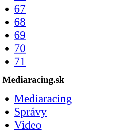
67
68
69
70
71
Mediaracing.sk
Mediaracing
Správy
Video