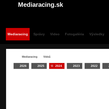
Mediaracing.sk
Mediaracing
Správy
Video
Fotogaléria
Výsledky
Mediaracing
Videá
2026
2025
2024
2023
2022
VIDEÁ / #TATRY
Crash
INTRO
Klip
On Board