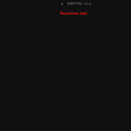
M&M PAL, s.r.o.
Navštívte tiež