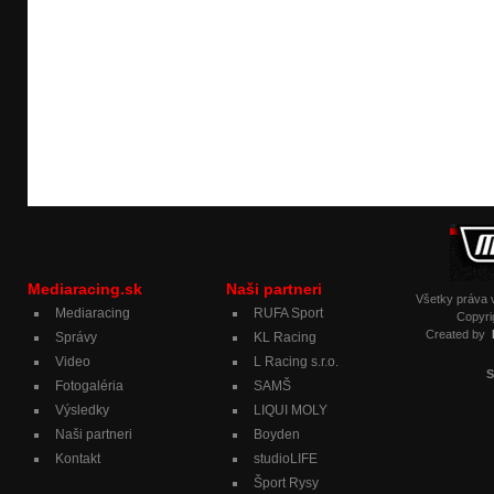
Mediaracing.sk
Naši partneri
Všetky práva
Mediaracing
RUFA Sport
Copyri
Created by
Správy
KL Racing
Video
L Racing s.r.o.
S
Fotogaléria
SAMŠ
Výsledky
LIQUI MOLY
Naši partneri
Boyden
Kontakt
studioLIFE
Šport Rysy