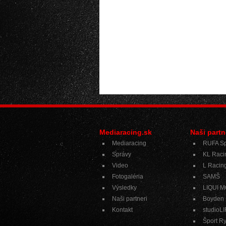
Mediaracing.sk
Naši partn
Mediaracing
RUFA Sp
Správy
KL Raci
Video
L Racing
Fotogaléria
SAMŠ
Výsledky
LIQUI 
Naši partneri
Boyden
Kontakt
studioL
Šport R