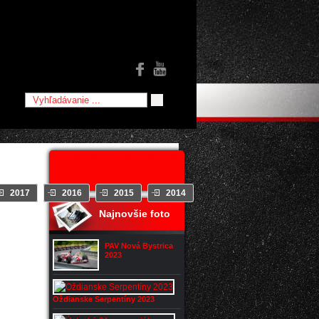
Facebook - Mediaracing.sk
2017
2016
2015
2014
2013
2012
Najnovšie foto
jšie
PAV Nová Bystrica
2023
Oždianske Serpentíny 2023