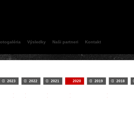
otogaléria
Výsledky
Naši partneri
Kontakt
2023
2022
2021
2020
2019
2018
INTRO
Klip
On Board
TV relácie
Zostrihy - Jazdcov
Najsledovane