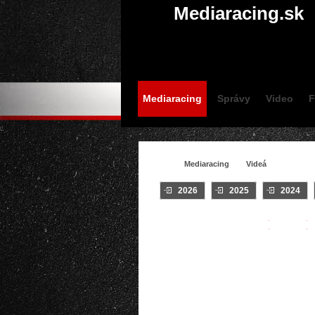
Mediaracing.sk
Mediaracing
Správy
Video
F
Mediaracing
Videá
2026
2025
2024
VIDEÁ / #TATRY
Crash