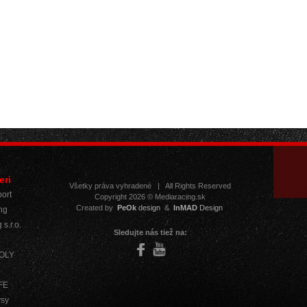
eri
Všetky práva vyhradené
|
All Rights Reserved
ort
Copyright 2026 © Mediaracing.sk
Created by
PeOk
design
&
InMAD
Design
ng
 s.r.o.
Sledujte nás tiež na:
MOLY
IFE
ysy