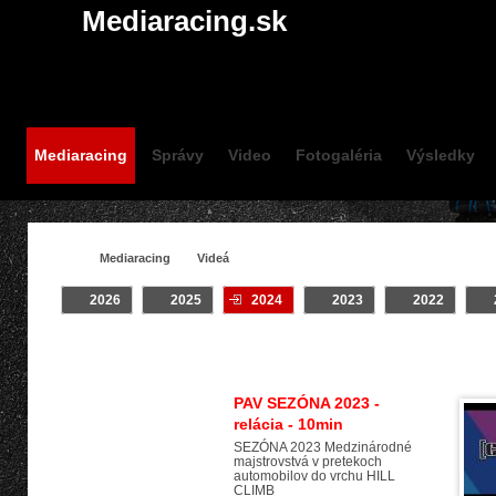
Mediaracing.sk
Mediaracing
Správy
Video
Fotogaléria
Výsledky
Mediaracing
Videá
2026
2025
2024
2023
2022
VIDEÁ
Crash
INTRO
Klip
On Bo
PAV SEZÓNA 2023 -
relácia - 10min
SEZÓNA 2023 Medzinárodné
majstrovstvá v pretekoch
automobilov do vrchu HILL
CLIMB