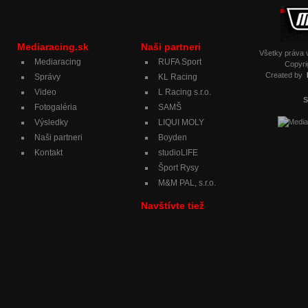
Mediaracing.sk
Naši partneri
Všetky práva
Mediaracing
RUFA Sport
Copyri
Created by
Správy
KL Racing
Video
L Racing s.r.o.
S
Fotogaléria
SAMŠ
Výsledky
LIQUI MOLY
Naši partneri
Boyden
Kontakt
studioLIFE
Šport Rysy
M&M PAL, s.r.o.
Navštívte tiež