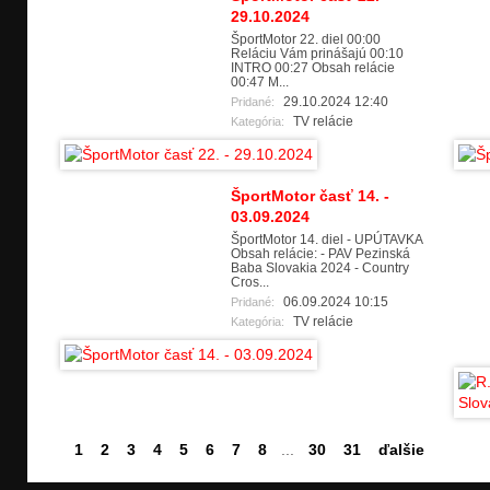
29.10.2024
ŠportMotor 22. diel 00:00
Reláciu Vám prinášajú 00:10
INTRO 00:27 Obsah relácie
00:47 M...
29.10.2024 12:40
Pridané:
TV relácie
Kategória:
ŠportMotor časť 14. -
03.09.2024
ŠportMotor 14. diel - UPÚTAVKA
Obsah relácie: - PAV Pezinská
Baba Slovakia 2024 - Country
Cros...
06.09.2024 10:15
Pridané:
TV relácie
Kategória:
1
2
3
4
5
6
7
8
...
30
31
ďalšie