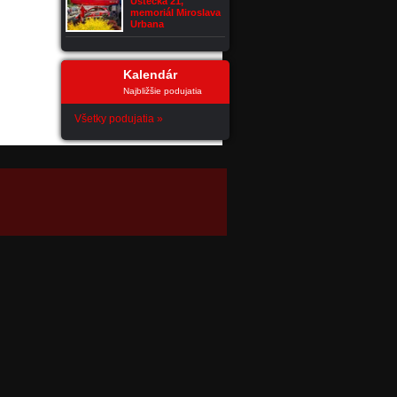
Ústecká 21,
memoriál Miroslava
Urbana
Kalendár
Najbližšie podujatia
Všetky podujatia »