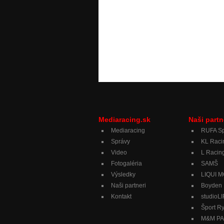
Mediaracing.sk
Naši partn
Mediaracing
RUFA Sp
Správy
KL Raci
Video
L Racing
Fotogaléria
SAMŠ
Výsledky
LIQUI 
Naši partneri
Boyden
Kontakt
studioL
Šport R
M&M PAL,