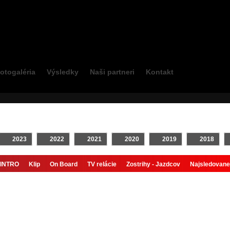
otogaléria
Výsledky
Naši partneri
Kontakt
2023
2022
2021
2020
2019
2018
INTRO
Klip
On Board
TV relácie
Zostrihy - Jazdcov
Najsledovane