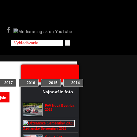
Facebook - Mediaracing.sk
2017
2016
2015
2014
2013
2012
Najnovšie foto
jšie
PAV Nová Bystrica
2023
Oždianske Serpentíny 2023