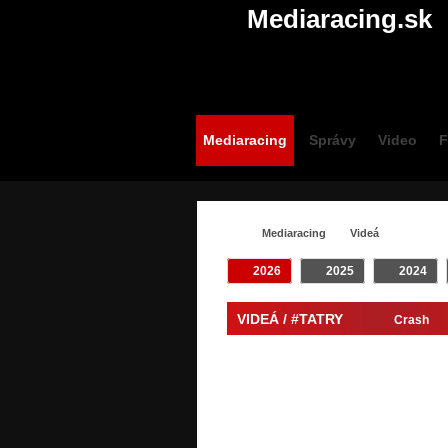
Mediaracing.sk
Mediaracing
Správy
Video
F
Mediaracing
Videá
2026
2025
2024
VIDEÁ / #TATRY
Crash