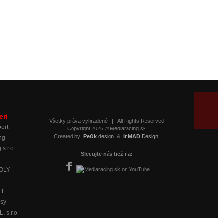
eri
Všetky práva vyhradené
|
All Rights Reserved
ort
Copyright 2026 © Mediaracing.sk
Created by
PeOk
design
&
InMAD
Design
ng
 s.r.o.
Sledujte nás tiež na:
MOLY
IFE
ysy
 s.r.o.