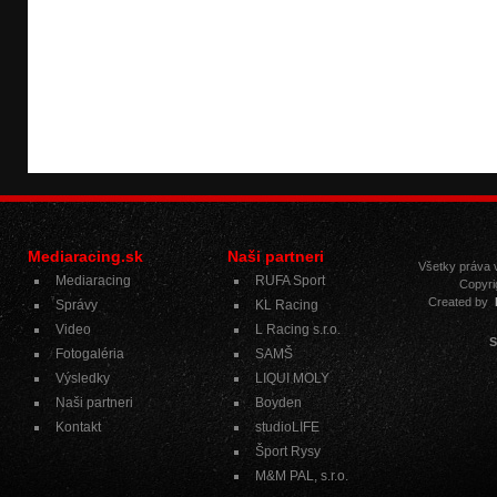
Mediaracing.sk
Naši partneri
Všetky práva
Mediaracing
RUFA Sport
Copyri
Created by
Správy
KL Racing
Video
L Racing s.r.o.
S
Fotogaléria
SAMŠ
Výsledky
LIQUI MOLY
Naši partneri
Boyden
Kontakt
studioLIFE
Šport Rysy
M&M PAL, s.r.o.