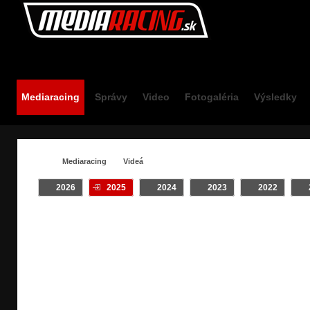
Mediaracing.sk
Mediaracing
Správy
Video
Fotogaléria
Výsledky
Mediaracing
Videá
2026
2025
2024
2023
2022
VIDEÁ / #TATRY
Crash
INTRO
Klip
On Board