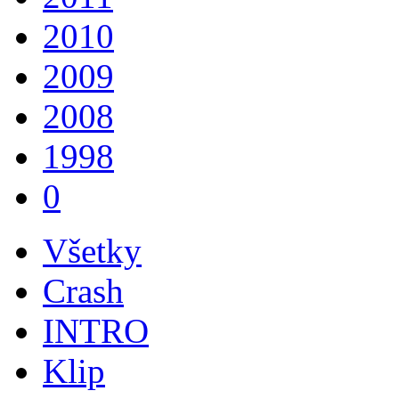
2010
2009
2008
1998
0
Všetky
Crash
INTRO
Klip