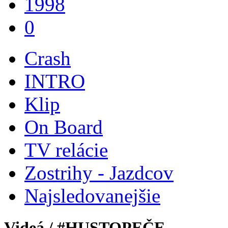
1998
0
Crash
INTRO
Klip
On Board
TV relácie
Zostrihy - Jazdcov
Najsledovanejšie
Videá / #HUSTOPEČE