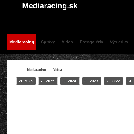
Mediaracing.sk
Mediaracing
Správy
Video
Fotogaléria
Výsledky
Mediaracing
Videá
2026
2025
2024
2023
2022
VIDEÁ /
Crash
INTRO
Klip
On Board
#HUSTOPEČE