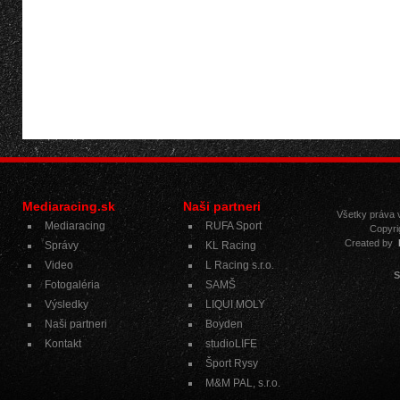
Mediaracing.sk
Naši partneri
Všetky práva
Mediaracing
RUFA Sport
Copyri
Created by
Správy
KL Racing
Video
L Racing s.r.o.
S
Fotogaléria
SAMŠ
Výsledky
LIQUI MOLY
Naši partneri
Boyden
Kontakt
studioLIFE
Šport Rysy
M&M PAL, s.r.o.