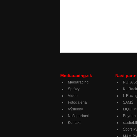
Mediaracing.sk
Naši partn
Mediaracing
RUFA Sp
Správy
KL Raci
Video
L Racing
Fotogaléria
SAMŠ
Výsledky
LIQUI 
Naši partneri
Boyden
Kontakt
studioL
Šport R
M&M PAL,