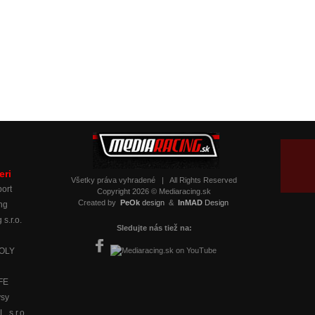
eri
Všetky práva vyhradené
|
All Rights Reserved
ort
Copyright 2026 © Mediaracing.sk
Created by
PeOk
design
&
InMAD
Design
ng
 s.r.o.
Sledujte nás tiež na:
MOLY
IFE
ysy
 s.r.o.