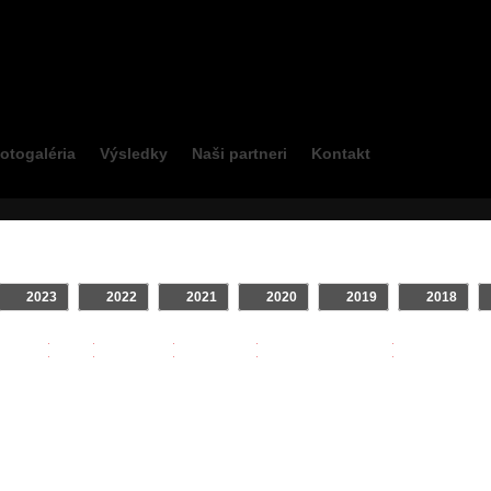
otogaléria
Výsledky
Naši partneri
Kontakt
2023
2022
2021
2020
2019
2018
INTRO
Klip
On Board
TV relácie
Zostrihy - Jazdcov
Najsledovane