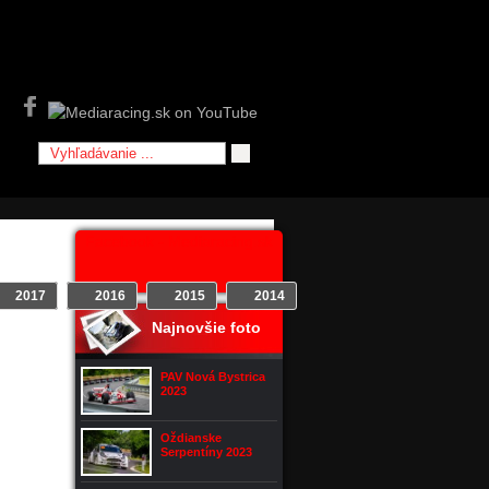
Facebook - Mediaracing.sk
2017
2016
2015
2014
2013
2012
Najnovšie foto
jšie
PAV Nová Bystrica
2023
Oždianske
Serpentíny 2023