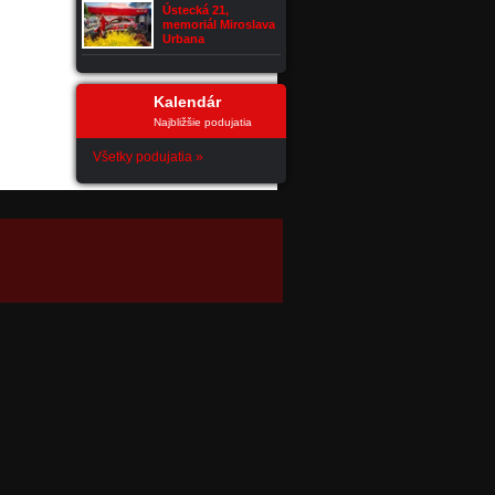
Ústecká 21,
memoriál Miroslava
Urbana
Kalendár
Najbližšie podujatia
Všetky podujatia »