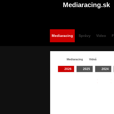
Mediaracing.sk
Mediaracing
Správy
Video
F
Mediaracing
Videá
2026
2025
2024
VIDEÁ /
Crash
#SLOVENSKO