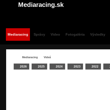
Mediaracing.sk
Mediaracing
Správy
Video
Fotogaléria
Výsledky
Mediaracing
Videá
2026
2025
2024
2023
2022
VIDEÁ /
Crash
INTRO
Klip
On Board
#SLOVENSKO