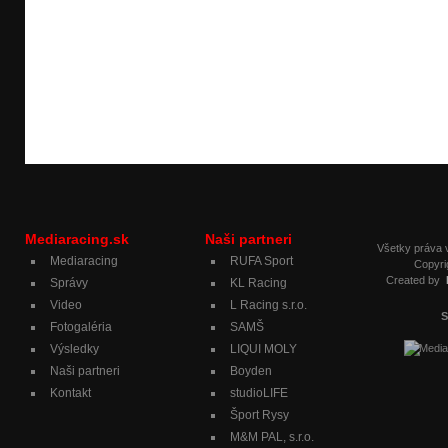
Mediaracing.sk
Naši partneri
Všetky práva
Mediaracing
RUFA Sport
Copyri
Created by
Správy
KL Racing
Video
L Racing s.r.o.
S
Fotogaléria
SAMŠ
Výsledky
LIQUI MOLY
Naši partneri
Boyden
Kontakt
studioLIFE
Šport Rysy
M&M PAL, s.r.o.