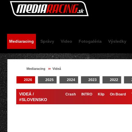
Mediaracing.sk
Mediaracing
Správy
Video
Fotogaléria
Výsledky
Mediaracing
Videá
2026
2025
2024
2023
2022
VIDEÁ /
Crash
INTRO
Klip
On Board
#SLOVENSKO