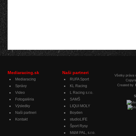
Mediaracing.sk
Naši partneri
Všetky práva
Mediaracing
RUFA Sport
Copyri
Created by
Správy
KL Racing
Video
L Racing s.r.o.
S
Fotogaléria
SAMŠ
Výsledky
LIQUI MOLY
Naši partneri
Boyden
Kontakt
studioLIFE
Šport Rysy
M&M PAL, s.r.o.