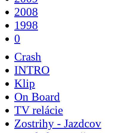
2008
1998
0
Crash
INTRO
Klip
On Board
TV relácie
Zostrihy - Jazdcov