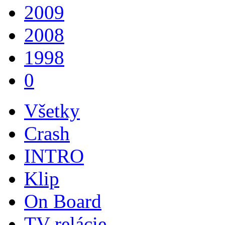
2009
2008
1998
0
Všetky
Crash
INTRO
Klip
On Board
TV relácie