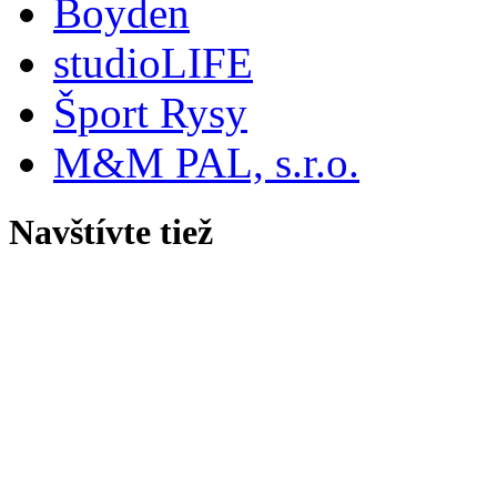
Boyden
studioLIFE
Šport Rysy
M&M PAL, s.r.o.
Navštívte tiež