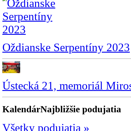
Oždianske Serpentíny 2023
Ústecká 21, memoriál Miro
Kalendár
Najbližšie podujatia
Všetky podujatia »