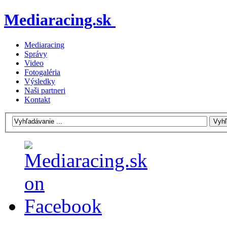
Mediaracing.sk
Mediaracing
Správy
Video
Fotogaléria
Výsledky
Naši partneri
Kontakt