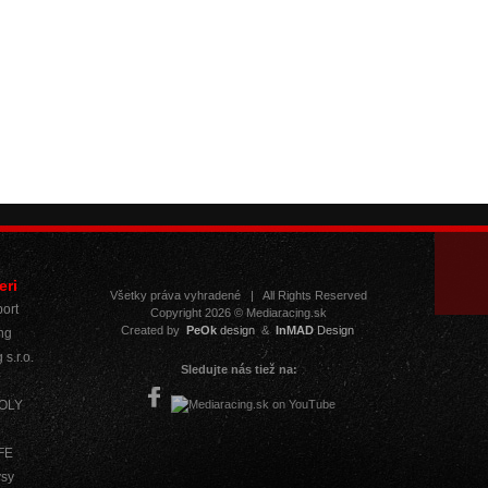
eri
Všetky práva vyhradené
|
All Rights Reserved
ort
Copyright 2026 © Mediaracing.sk
Created by
PeOk
design
&
InMAD
Design
ng
 s.r.o.
Sledujte nás tiež na:
MOLY
IFE
ysy