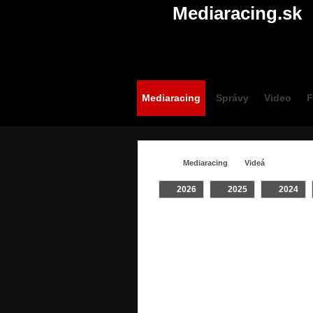
Mediaracing.sk
Mediaracing
Správy
Video
F
Mediaracing
Videá
2026
2025
2024
VIDEÁ / #CEZ
Crash