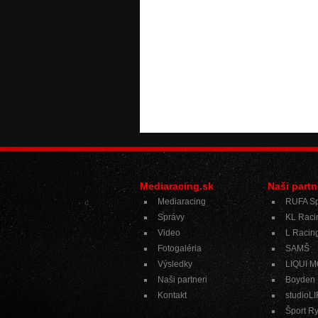
Mediaracing.sk
Naši partn
Mediaracing
RUFA Sp
Správy
KL Raci
Video
L Racing
Fotogaléria
SAMŠ
Výsledky
LIQUI 
Naši partneri
Boyden
Kontakt
studioL
Šport R