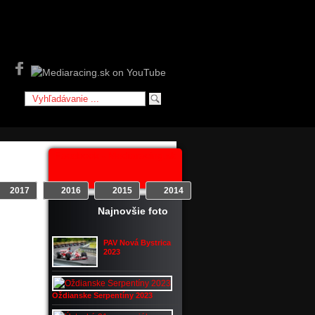
Facebook - Mediaracing.sk
2017
2016
2015
2014
2013
2012
Najnovšie foto
jšie
PAV Nová Bystrica
2023
Oždianske Serpentíny 2023