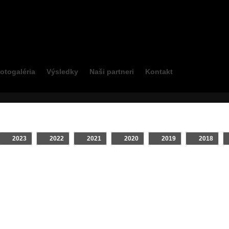
otogaléria
Výsledky
Naši partneri
Kontakt
2023
2022
2021
2020
2019
2018
INTRO
Klip
On Board
TV relácie
Zostrihy - Jazdcov
Najsledovane