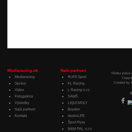
Mediaracing.sk
Naši partneri
Všetky práva
Mediaracing
RUFA Sport
Copyri
Created by
Správy
KL Racing
Video
L Racing s.r.o.
S
Fotogaléria
SAMŠ
Výsledky
LIQUI MOLY
Naši partneri
Boyden
Kontakt
studioLIFE
Šport Rysy
M&M PAL, s.r.o.