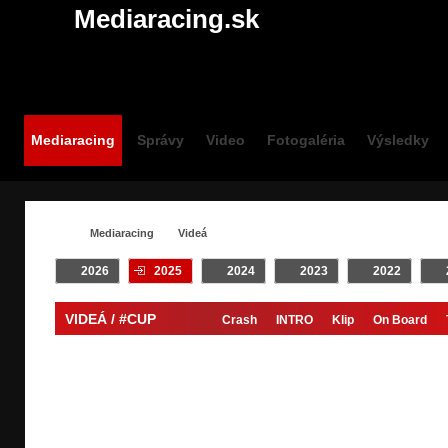
Mediaracing.sk
Mediaracing
Správy
Video
Fotogaléria
Výsledky
Mediaracing
Videá
2026
2025
2024
2023
2022
VIDEÁ / #CUP
Crash
INTRO
Klip
On Board