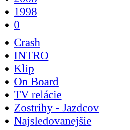
1998
0
Crash
INTRO
Klip
On Board
TV relácie
Zostrihy - Jazdcov
Najsledovanejšie