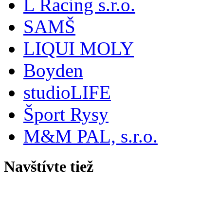
L Racing s.r.o.
SAMŠ
LIQUI MOLY
Boyden
studioLIFE
Šport Rysy
M&M PAL, s.r.o.
Navštívte tiež