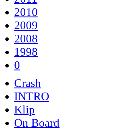
2010
2009
2008
1998
0
Crash
INTRO
Klip
On Board