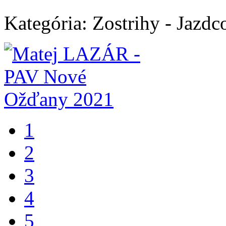
Kategória:
Zostrihy - Jazdc
1
2
3
4
5