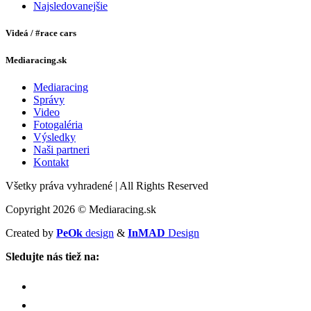
Najsledovanejšie
Videá / #race cars
Mediaracing.sk
Mediaracing
Správy
Video
Fotogaléria
Výsledky
Naši partneri
Kontakt
Všetky práva vyhradené
|
All Rights Reserved
Copyright 2026 © Mediaracing.sk
Created by
PeOk
design
&
InMAD
Design
Sledujte nás tiež na: