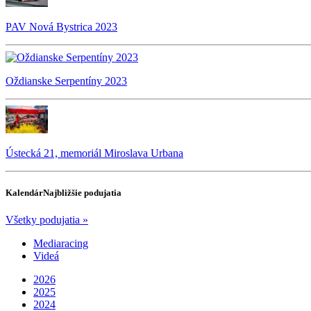
PAV Nová Bystrica 2023
Oždianske Serpentíny 2023
Ústecká 21, memoriál Miroslava Urbana
Kalendár
Najbližšie podujatia
Všetky podujatia »
Mediaracing
Videá
2026
2025
2024