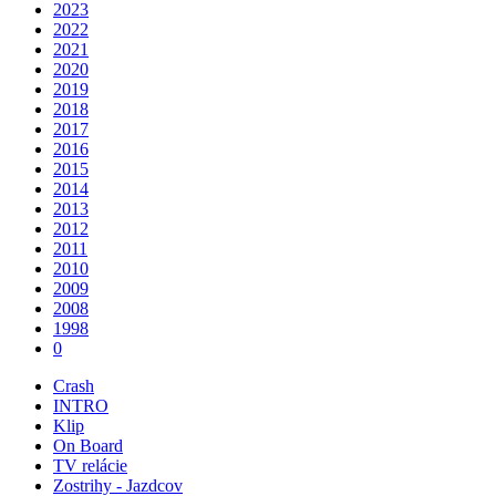
2023
2022
2021
2020
2019
2018
2017
2016
2015
2014
2013
2012
2011
2010
2009
2008
1998
0
Crash
INTRO
Klip
On Board
TV relácie
Zostrihy - Jazdcov