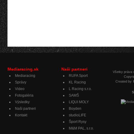
Mediaracing.sk
Naši partneri
Všetky práva
Mediaracing
RUFA Sport
Copyri
Created by
Správy
KL Racing
Video
L Racing s.r.o.
S
Fotogaléria
SAMŠ
Výsledky
LIQUI MOLY
Naši partneri
Boyden
Kontakt
studioLIFE
Šport Rysy
M&M PAL, s.r.o.