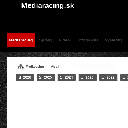
Mediaracing.sk
Mediaracing
Správy
Video
Fotogaléria
Výsledky
Mediaracing
Videá
2026
2025
2024
2023
2022
VIDEÁ / #RACE
Crash
INTRO
Klip
On Board
CARS