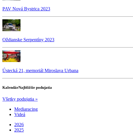
PAV Nová Bystrica 2023
Oždianske Serpentíny 2023
Ústecká 21, memoriál Miroslava Urbana
Kalendár
Najbližšie podujatia
Všetky podujatia »
Mediaracing
Videá
2026
2025