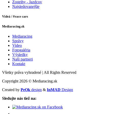
Zostrihy - Jazdcov
Najsledovanejšie
Videá / #race cars
Mediaracing.sk
Mediaracing
Správy
Video
Fotogaléria
Výsledky
Naši partneri
Kontakt
Všetky práva vyhradené
|
All Rights Reserved
Copyright 2026 © Mediaracing.sk
Created by
PeOk
design
&
InMAD
Design
Sledujte nás tiež na: