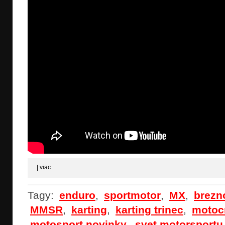
|
viac
Tagy:
enduro
,
sportmotor
,
MX
,
brezn
MMSR
,
karting
,
karting trinec
,
motoc
motosport novinky
,
svet motorsportu