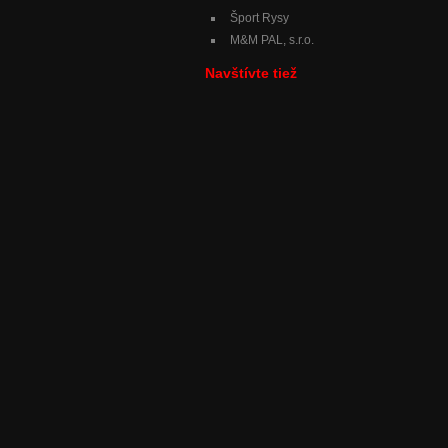
Šport Rysy
M&M PAL, s.r.o.
Navštívte tiež