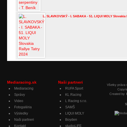
L. SLAVKOVSKÝ - I. SABAKA - 51. LIQUI MOLY Slovakia R
Mediaracing.sk
Naši partneri
Všetky práva
Mediaracing
RUFA Sport
Copyri
Created by
Správy
KL Racing
Video
L Racing s.r.o.
S
Fotogaléria
SAMŠ
Výsledky
LIQUI MOLY
Naši partneri
Boyden
Kontakt
studioLIFE