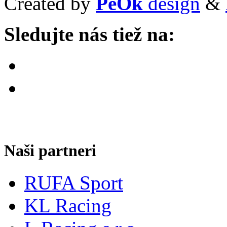
Created by
PeOk
design
&
Sledujte nás tiež na:
Naši partneri
RUFA Sport
KL Racing