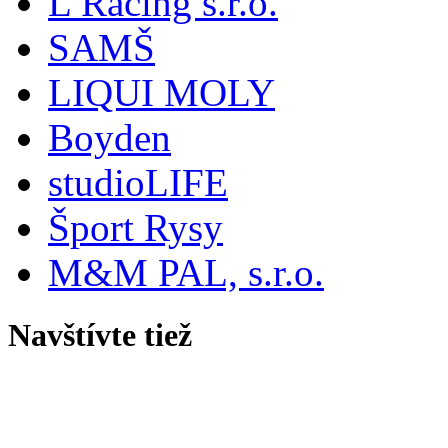
L Racing s.r.o.
SAMŠ
LIQUI MOLY
Boyden
studioLIFE
Šport Rysy
M&M PAL, s.r.o.
Navštívte tiež