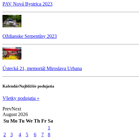
PAV Nová Bystrica 2023
Oždianske Serpentíny 2023
Ústecká 21, memoriál Miroslava Urbana
Kalendár
Najbližšie podujatia
Všetky podujatia »
Prev
Next
August
2026
Su
Mo
Tu
We
Th
Fr
Sa
1
2
3
4
5
6
7
8