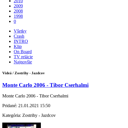
2010
2009
2008
1998
0
Všetky
Crash
INTRO
Klip
On Board
TV relácie
Najnovšie
Videá / Zostrihy - Jazdcov
Monte Carlo 2006 - Tibor Cserhalmi
Monte Carlo 2006 - Tibor Cserhalmi
Pridané:
21.01.2021 15:50
Kategória:
Zostrihy - Jazdcov