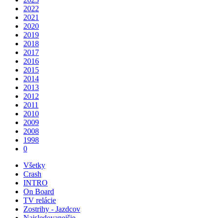
2022
2021
2020
2019
2018
2017
2016
2015
2014
2013
2012
2011
2010
2009
2008
1998
0
Všetky
Crash
INTRO
On Board
TV relácie
Zostrihy - Jazdcov
Najsledovanejšie