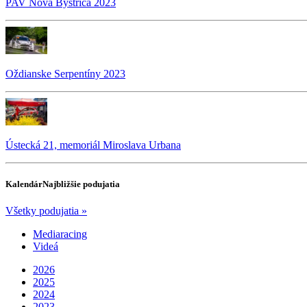
PAV Nová Bystrica 2023
Oždianske Serpentíny 2023
Ústecká 21, memoriál Miroslava Urbana
Kalendár
Najbližšie podujatia
Všetky podujatia »
Mediaracing
Videá
2026
2025
2024
2023