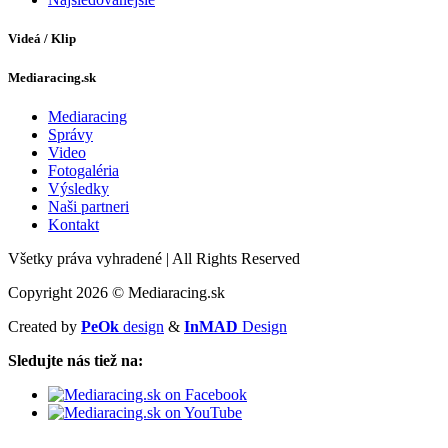
Videá / Klip
Mediaracing.sk
Mediaracing
Správy
Video
Fotogaléria
Výsledky
Naši partneri
Kontakt
Všetky práva vyhradené
|
All Rights Reserved
Copyright 2026 © Mediaracing.sk
Created by
PeOk
design
&
InMAD
Design
Sledujte nás tiež na: