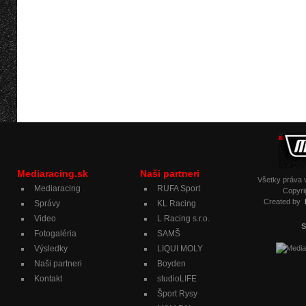
Mediaracing.sk
Naši partneri
Všetky práva
Mediaracing
RUFA Sport
Copyri
Created by
Správy
KL Racing
Video
L Racing s.r.o.
S
Fotogaléria
SAMŠ
Výsledky
LIQUI MOLY
Naši partneri
Boyden
Kontakt
studioLIFE
Šport Rysy