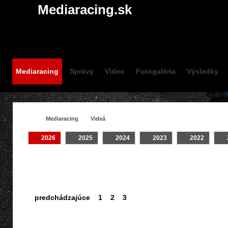
Mediaracing.sk
Mediaracing
Správy
Video
Fotogaléria
Výsledky
Mediaracing
Videá
2026
2025
2024
2023
2022
VIDEÁ / ZOSTRIHY -
Všetky
Crash
INTRO
JAZDCOV
predchádzajúce
1
2
3