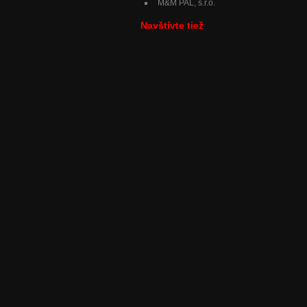
M&M PAL, s.r.o.
Navštívte tiež