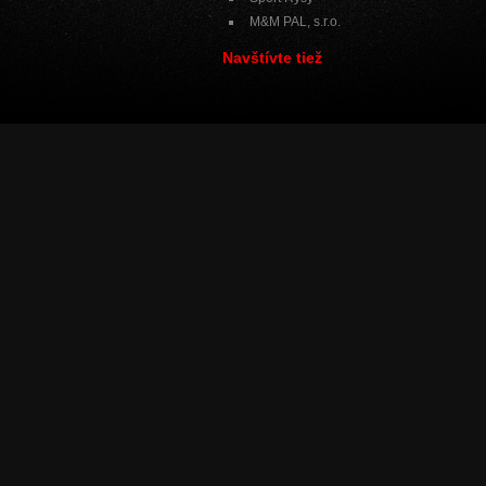
M&M PAL, s.r.o.
Navštívte tiež