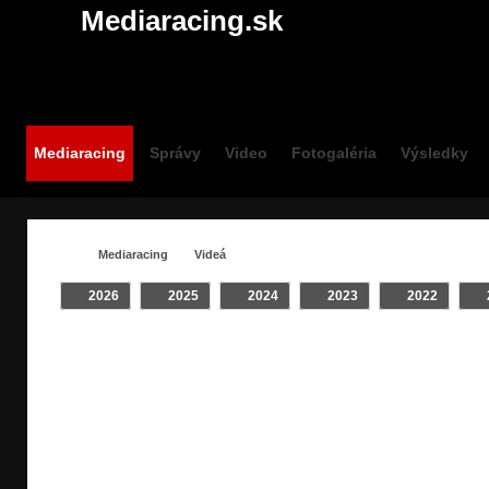
Mediaracing.sk
Mediaracing
Správy
Video
Fotogaléria
Výsledky
Mediaracing
Videá
2026
2025
2024
2023
2022
VIDEÁ / ZOSTRIHY -
Všetky
Crash
INTRO
JAZDCOV