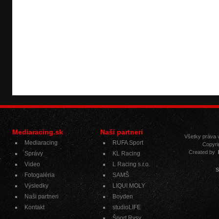
Mediaracing.sk
Naši partneri
Všetky práva
Mediaracing
RUFA Sport
Copyri
Created by
Správy
KL Racing
Video
L Racing s.r.o.
S
Fotogaléria
SAMŠ
Výsledky
LIQUI MOLY
Naši partneri
Boyden
Kontakt
studioLIFE
Šport Rysy