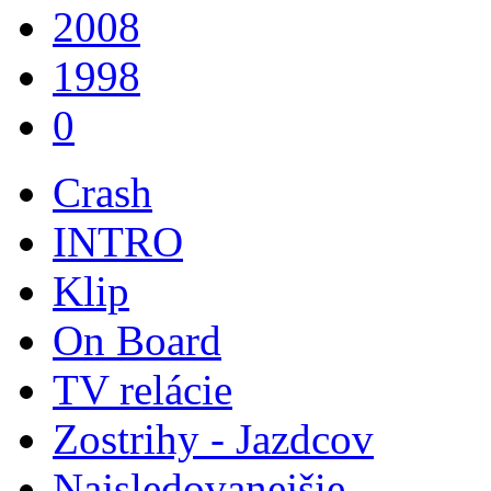
2008
1998
0
Crash
INTRO
Klip
On Board
TV relácie
Zostrihy - Jazdcov
Najsledovanejšie