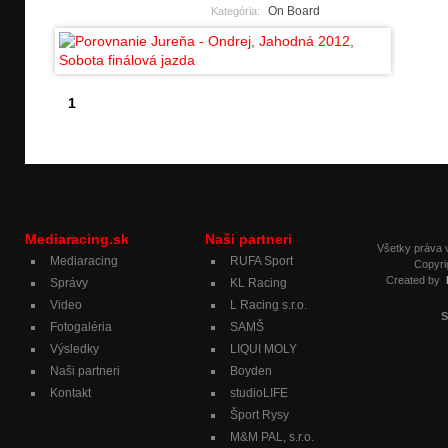
On Board
Kategória:
1
Mediaracing.sk
Naši partneri
Všetky práva
Mediaracing
RUFA Sport
Copyri
Created by
Správy
KL Racing
Video
L Racing s.r.o.
S
Fotogaléria
SAMŠ
Výsledky
LIQUI MOLY
Naši partneri
Boyden
Kontakt
studioLIFE
Šport Rysy
M&M PAL, s.r.o.