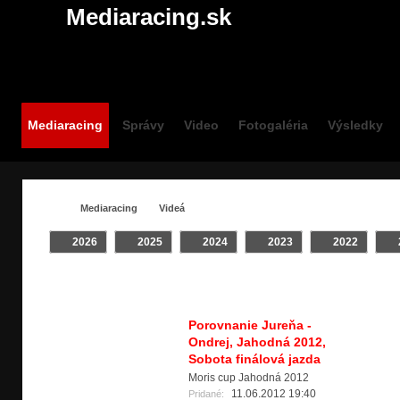
Mediaracing.sk
Mediaracing
Správy
Video
Fotogaléria
Výsledky
Mediaracing
Videá
2026
2025
2024
2023
2022
VIDEÁ / #SRNKA
Crash
INTRO
Klip
On Board
Porovnanie Jureňa -
Ondrej, Jahodná 2012,
Sobota finálová jazda
Moris cup Jahodná 2012
11.06.2012 19:40
Pridané: