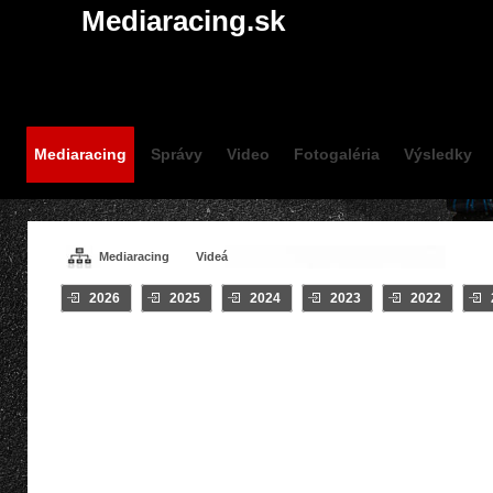
Mediaracing.sk
Mediaracing
Správy
Video
Fotogaléria
Výsledky
Mediaracing
Videá
2026
2025
2024
2023
2022
VIDEÁ / INTRO
Všetky
Crash
Klip
On Board