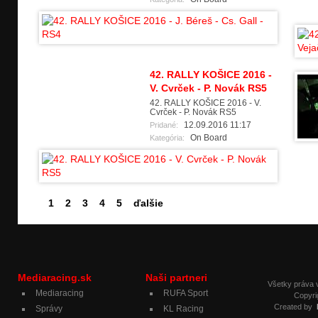
42. RALLY KOŠICE 2016 -
V. Cvrček - P. Novák RS5
42. RALLY KOŠICE 2016 - V.
Cvrček - P. Novák RS5
12.09.2016 11:17
Pridané:
On Board
Kategória:
1
2
3
4
5
ďalšie
Mediaracing.sk
Naši partneri
Všetky práva
Mediaracing
RUFA Sport
Copyri
Created by
Správy
KL Racing