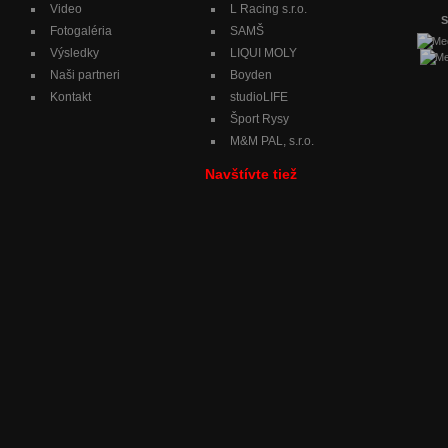
Video
L Racing s.r.o.
S
Fotogaléria
SAMŠ
Výsledky
LIQUI MOLY
Naši partneri
Boyden
Kontakt
studioLIFE
Šport Rysy
M&M PAL, s.r.o.
Navštívte tiež