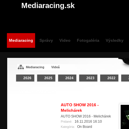
Mediaracing.sk
Mediaracing
Správy
Video
Fotogaléria
Výsledky
Mediaracing
Videá
2026
2025
2024
2023
2022
VIDEÁ / #ONBOARD
Crash
INTRO
Klip
On Board
AUTO SHOW 2016 -
Melichárek
AUTO SHOW 2016 - Melichárek
16.11.2016 16:10
Pridané:
On Board
Kategória: