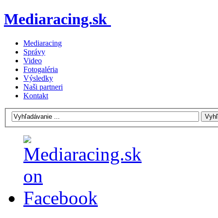
Mediaracing.sk
Mediaracing
Správy
Video
Fotogaléria
Výsledky
Naši partneri
Kontakt