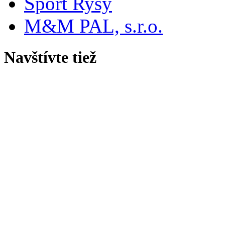
Šport Rysy
M&M PAL, s.r.o.
Navštívte tiež