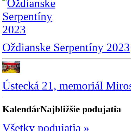
Oždianske Serpentíny 2023
Ústecká 21, memoriál Miro
Kalendár
Najbližšie podujatia
Všetky podujatia »