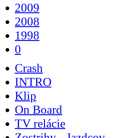
2009
2008
1998
0
Crash
INTRO
Klip
On Board
TV relácie
Zostrihy - Jazdcov