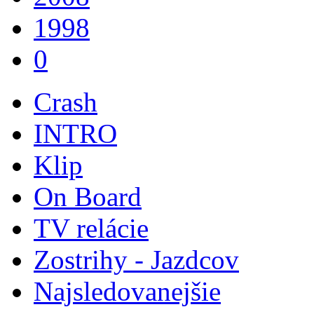
1998
0
Crash
INTRO
Klip
On Board
TV relácie
Zostrihy - Jazdcov
Najsledovanejšie