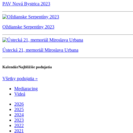
PAV Nová Bystrica 2023
Oždianske Serpentíny 2023
Ústecká 21, memoriál Miroslava Urbana
Kalendár
Najbližšie podujatia
Všetky podujatia »
Mediaracing
Videá
2026
2025
2024
2023
2022
2021