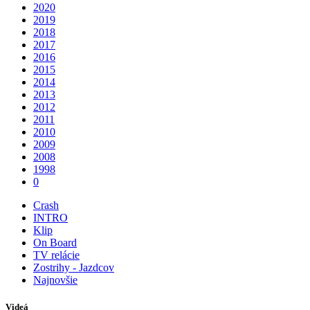
2020
2019
2018
2017
2016
2015
2014
2013
2012
2011
2010
2009
2008
1998
0
Crash
INTRO
Klip
On Board
TV relácie
Zostrihy - Jazdcov
Najnovšie
Videá