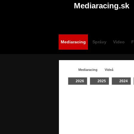
Mediaracing.sk
Mediaracing
Správy
Video
F
Mediaracing
Videá
2026
2025
2024
VIDEÁ / INTRO
Vš