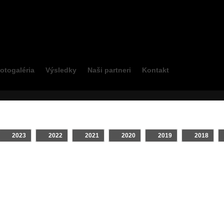
otogaléria
Výsledky
Naši partneri
Kontakt
2023
2022
2021
2020
2019
2018
etky
Crash
Klip
On Board
TV relácie
Zostrihy - Jazdcov
Najno