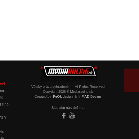
eri
Všetky práva vyhradené
|
All Rights Reserved
ort
Copyright 2026 © Mediaracing.sk
Created by
PeOk
design
&
InMAD
Design
ng
 s.r.o.
Sledujte nás tiež na:
MOLY
IFE
ysy