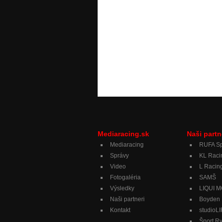
Mediaracing.sk
Naši partn
Mediaracing
RUFA Sp
Správy
KL Raci
Video
L Racing
Fotogaléria
SAMŠ
Výsledky
LIQUI 
Naši partneri
Boyden
Kontakt
studioL
Šport R