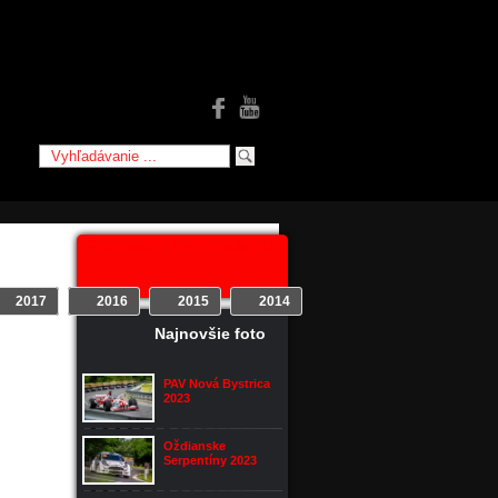
Facebook - Mediaracing.sk
2017
2016
2015
2014
2013
2012
Najnovšie foto
všie
PAV Nová Bystrica
2023
Oždianske
Serpentíny 2023