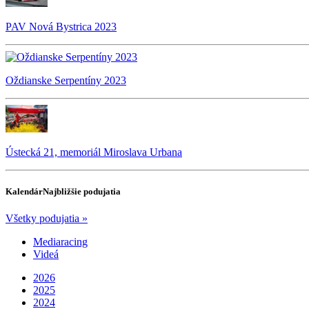
PAV Nová Bystrica 2023
Oždianske Serpentíny 2023
Ústecká 21, memoriál Miroslava Urbana
Kalendár
Najbližšie podujatia
Všetky podujatia »
Mediaracing
Videá
2026
2025
2024