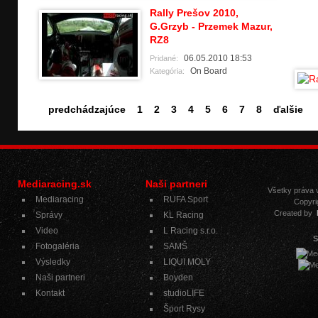
Rally Prešov 2010,
G.Grzyb - Przemek Mazur,
RZ8
06.05.2010 18:53
Pridané:
On Board
Kategória:
predchádzajúce
1
2
3
4
5
6
7
8
ďalšie
Mediaracing.sk
Naši partneri
Všetky práva
Mediaracing
RUFA Sport
Copyri
Created by
Správy
KL Racing
Video
L Racing s.r.o.
S
Fotogaléria
SAMŠ
Výsledky
LIQUI MOLY
Naši partneri
Boyden
Kontakt
studioLIFE
Šport Rysy