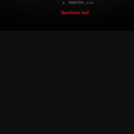
M&M PAL, s.r.o.
Navštívte tiež