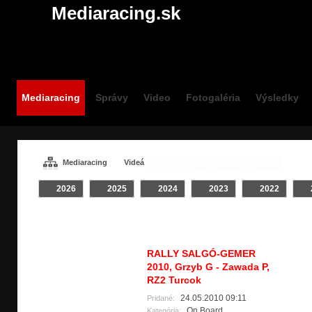
Mediaracing.sk
Mediaracing
Správy
Video
Fotogaléria
Výsledky
Mediaracing
Videá
2026
2025
2024
2023
2022
VIDEÁ / ON BOARD
Všetky
Crash
INTRO
Klip
RALLY SALGÓ-GEMER
2010, Grzyb G - Zawada P,
RZ2 Turcok
24.05.2010 09:11
Pridané:
On Board
Kategória: