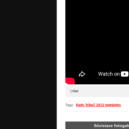
|
viac
Tagy:
Rally Tríbeč 2012 highlights
Súvisiace fotogal