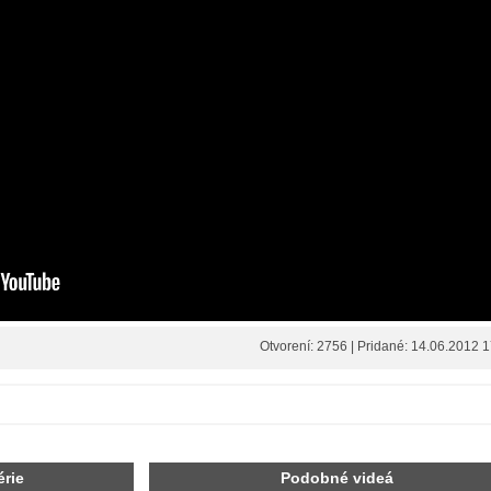
Otvorení: 2756 | Pridané: 14.06.2012 
érie
Podobné videá