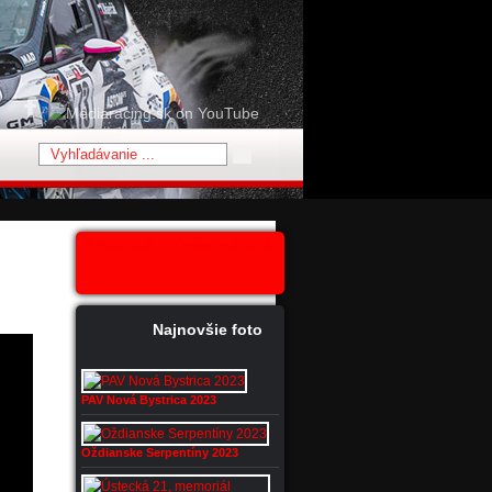
Facebook - Mediaracing.sk
Najnovšie foto
PAV Nová Bystrica 2023
Oždianske Serpentíny 2023