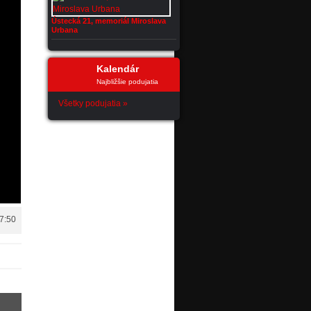
Ústecká 21, memoriál Miroslava
Urbana
Kalendár
Najbližšie podujatia
Všetky podujatia »
17:50