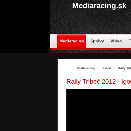
Mediaracing.sk
Mediaracing
Správy
Video
F
Mediaracing
Videá
Rally Tr
Rally Tríbeč 2012 - I