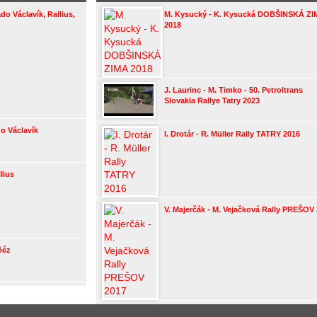
ado Václavík, Rallius,
M. Kysucký - K. Kysucká DOBŠINSKÁ Z
2018
J. Laurinc - M. Timko - 50. Petroltrans
Slovakia Rallye Tatry 2023
do Václavík
I. Drotár - R. Müller Rally TATRY 2016
llius
V. Majerčák - M. Vejačková Rally PREŠOV
ñéz