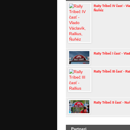
Rally Tríbeč IV časť - Vl
Ňuňéz
Rally Tríbeč I časť - Vla
Rally Tríbeč III časť - Ra
Rally Tríbeč II časť - Nu
Partneri