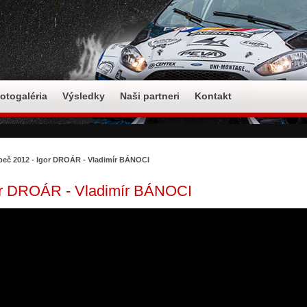
otogaléria
Výsledky
Naši partneri
Kontakt
íbeč 2012 - Igor DROÁR - Vladimír BÁNOCI
gor DROÁR - Vladimír BÁNOCI